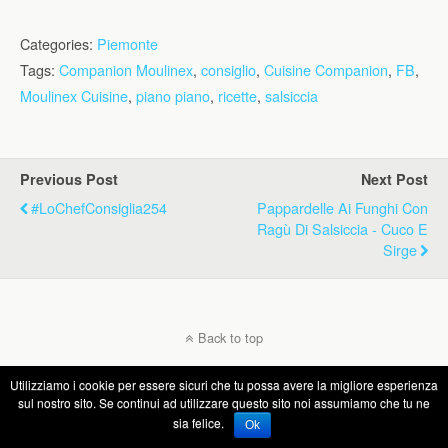
Categories:
Piemonte
Tags:
Companion Moulinex
,
consiglio
,
Cuisine Companion
,
FB
,
Moulinex Cuisine
,
piano piano
,
ricette
,
salsiccia
Previous Post
Next Post
#LoChefConsiglia254
Pappardelle Ai Funghi Con
Ragù Di Salsiccia - Cuco E
Sirge
Back to top
Utilizziamo i cookie per essere sicuri che tu possa avere la migliore esperienza
Mobile
Desktop
sul nostro sito. Se continui ad utilizzare questo sito noi assumiamo che tu ne
sia felice.
Ok