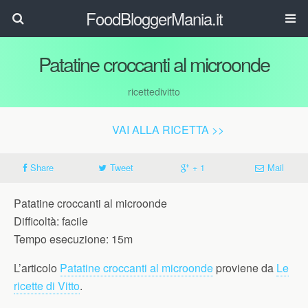
FoodBloggerMania.it
Patatine croccanti al microonde
ricettedivitto
VAI ALLA RICETTA >>
Share
Tweet
+ 1
Mail
Patatine croccanti al microonde
Difficoltà: facile
Tempo esecuzione: 15m
L’articolo
Patatine croccanti al microonde
proviene da
Le
ricette di Vitto
.