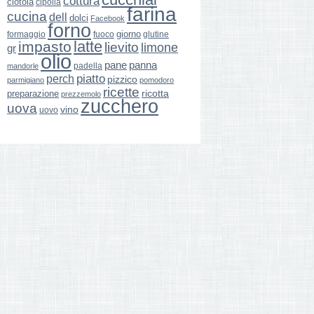
cottura
ciotola
cipolla
farina
cucina
dell
dolci
Facebook
forno
giorno
formaggio
glutine
fuoco
latte
impasto
lievito
limone
gr
olio
pane
panna
padella
mandorle
perch
piatto
pizzico
parmigiano
pomodoro
ricette
ricotta
preparazione
prezzemolo
zucchero
uova
vino
uovo