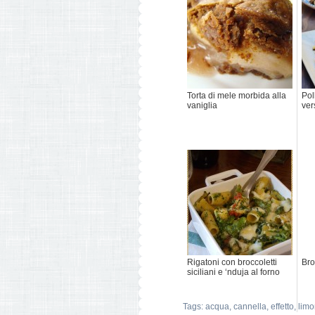
Torta di mele morbida alla
Pol
vaniglia
ver
Rigatoni con broccoletti
Bro
siciliani e ‘nduja al forno
Tags:
acqua
,
cannella
,
effetto
,
lim