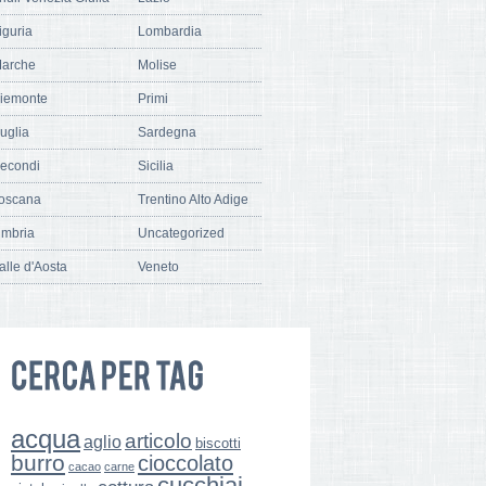
iguria
Lombardia
arche
Molise
iemonte
Primi
uglia
Sardegna
econdi
Sicilia
oscana
Trentino Alto Adige
mbria
Uncategorized
alle d'Aosta
Veneto
acqua
articolo
aglio
biscotti
burro
cioccolato
cacao
carne
cucchiai