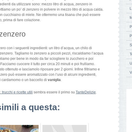
edienti da utilizzare sono: mezzo litro di acqua, zenzero in
L
ttiamo un po’ di zenzero in polvere in mezzo litro di acqua calda.
un cucchiaino di miele. Ne otterremo una tisana che può essere
M
, prima di fare colazione.
P
 zenzero
P
S
o con i seguenti ingredienti: un litro d’acqua, un chilo di
enzero. Tagliamo lo zenzero a piccoli pezzi, riscaldiamo l’acqua
T
iamo per bene in modo da far sciogliere lo zucchero e poi
U
Facciamo cuocere il tutto per circa 20 minuti e poi frulliamo.
o ottenuto e lasciamolo riposare per 2 giorni. Infine filtriamo e
V
zero può essere aromatizzato con l’uso di alcuni ingredienti,
i cardamomo o un baccello di
vaniglia
.
trucchi e ricette utili
sembra essere il primo su
TanteDelizie
.
simili a questa: