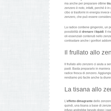
ma anche per preparare ottime
ti
zenzero è noto, infatti, perché è i
cibo si trasformi in energia invece
zenzero, che può essere consider
La radice contiene gingerolo, un pr
possibilità di
drenare i liquidi
. Il 
oli essenziali contenuti nello zenz
contrastare anche i gonfiori addom
Il frullato allo z
Il frullato allo zenzero ci aiuta a
pasti. Basta prepararlo in maniera
radice fresca di zenzero. Aggiung
rendiamo più facile anche la diures
La tisana allo z
L’
effetto dimagrante
dello zenzero
quindi, una tisana a base di zenzer
infuso andrebbe bevuto dopo i pasti