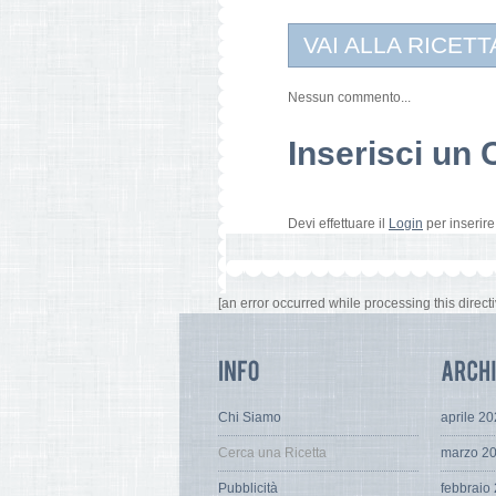
VAI ALLA RICETT
Nessun commento...
Inserisci u
Devi effettuare il
Login
per inserir
[an error occurred while processing this directi
Chi Siamo
aprile 2
Cerca una Ricetta
marzo 2
Pubblicità
febbraio