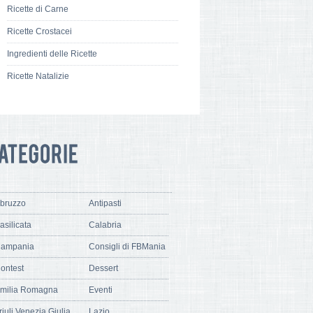
Ricette di Carne
Ricette Crostacei
Ingredienti delle Ricette
Ricette Natalizie
bruzzo
Antipasti
asilicata
Calabria
ampania
Consigli di FBMania
ontest
Dessert
milia Romagna
Eventi
riuli Venezia Giulia
Lazio