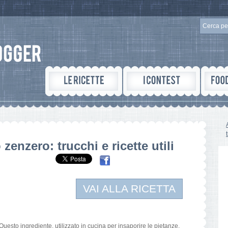
zenzero: trucchi e ricette utili
VAI ALLA RICETTA
Questo ingrediente, utilizzato in cucina per insaporire le pietanze,