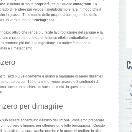
sane
, è dotato di molte
proprietà
, fra cui quelle
dimagranti
. Lo
n grado di rendere più veloce il metabolismo e fare in modo che il
 che in grasso. Tutto merito delle proprietà termogeniche dello
ato un vero alimento
bruciagrassi
.
incipio attivo che rende più facile la circolazione del sangue e la
risultato è rappresentato da un intenso effetto
anticellulite
. Inoltre gli
ero rendono più facile la digestione. La radice è capace di
inali e il meteorismo.
enzero
 sentirci sazi più velocemente e quindi a mangiare di meno durante i
 molto rapida con 150 grammi di yogurt magro e 2 centimetri di
A
iamo anche un bicchiere di succo di mela. In questo modo
i.
B
enzero per dimagrire
C
C
 può essere accentuato dall’uso del
limone
. Possiamo preparare,
E
o in polvere e limone, per ottenere un effetto bruciagrassi. Questo
, soprattutto la sera, anche perché è in grado di mettere in atto
F