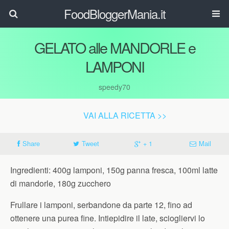
FoodBloggerMania.it
GELATO alle MANDORLE e
LAMPONI
speedy70
VAI ALLA RICETTA >>
Share
Tweet
+ 1
Mail
Ingredienti: 400g lamponi, 150g panna fresca, 100ml latte
di mandorle, 180g zucchero
Frullare i lamponi, serbandone da parte 12, fino ad
ottenere una purea fine. Intiepidire il late, sciogliervi lo