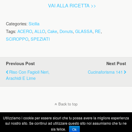
VAI ALLA RICETTA >>
Categories:
Sicilia
Tags:
ACERO
,
ALLO
,
Cake
,
Donuts
,
GLASSA
,
RE
,
SCIROPPO
,
SPEZIATI
Previous Post
Next Post
Riso Con Fagioli Neri,
Cucinaforisma 141
Arachidi E Lime
Back to top
Utilizziamo i cookie per essere sicuri che tu possa avere la migliore esperienza
Mobile
Desktop
sul nostro sito. Se continui ad utilizzare questo sito noi assumiamo che tu ne
sia felice.
Ok