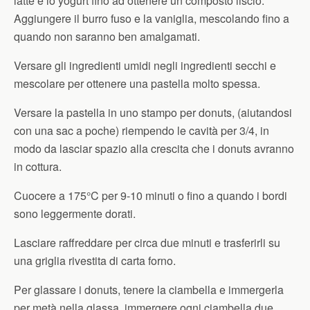
latte e lo yogurt fino ad ottenere un composto liscio.
Aggiungere il burro fuso e la vaniglia, mescolando fino a
quando non saranno ben amalgamati.
Versare gli ingredienti umidi negli ingredienti secchi e
mescolare per ottenere una pastella molto spessa.
Versare la pastella in uno stampo per donuts, (aiutandosi
con una sac a poche) riempendo le cavità per 3/4, in
modo da lasciar spazio alla crescita che i donuts avranno
in cottura.
Cuocere a 175°C per 9-10 minuti o fino a quando i bordi
sono leggermente dorati.
Lasciare raffreddare per circa due minuti e trasferirli su
una griglia rivestita di carta forno.
Per glassare i donuts, tenere la ciambella e immergerla
per metà nella glassa, immergere ogni ciambella due