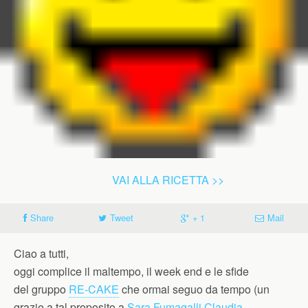
VAI ALLA RICETTA >>
Share
Tweet
+ 1
Mail
Ciao a tutti,
oggi complice il maltempo, il week end e le sfide
del gruppo
RE-CAKE
che ormai seguo da tempo (un
grazie a tal proposito a
Sara Fumagalli
Claudia