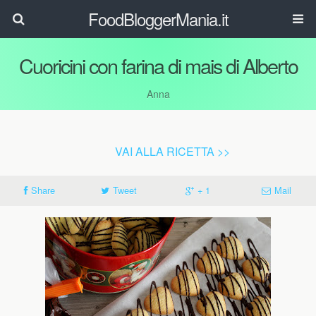
FoodBloggerMania.it
Cuoricini con farina di mais di Alberto
Anna
VAI ALLA RICETTA >>
Share
Tweet
+ 1
Mail