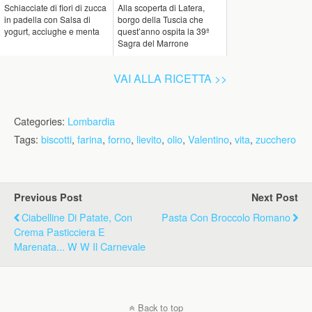
Schiacciate di fiori di zucca
Alla scoperta di Latera,
in padella con Salsa di
borgo della Tuscia che
yogurt, acciughe e menta
quest’anno ospita la 39ª
Sagra del Marrone
VAI ALLA RICETTA >>
Categories:
Lombardia
Tags:
biscotti
,
farina
,
forno
,
lievito
,
olio
,
Valentino
,
vita
,
zucchero
Previous Post
Next Post
Ciabelline Di Patate, Con
Pasta Con Broccolo Romano
Crema Pasticciera E
Marenata... W W Il Carnevale
Back to top