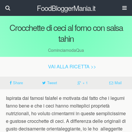
FoodBloggerMania.it
Crocchette di ceci al forno con salsa
tahin
CominciamodaQua
VAI ALLA RICETTA >>
Share
Tweet
+ 1
Mail
Ispirata dai famosi falafel e motivata dal fatto che i legumi
fanno bene e che i ceci hanno molteplici proprietà
nutrizionali, ho voluto cimentarmi in queste semplicissime
e gustose crocchette di ceci. A differenza delle originali di
gusto decisamente orientaleggiante, io le ho alleggerite