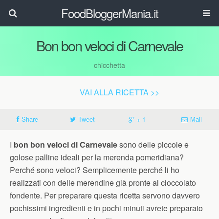
FoodBloggerMania.it
Bon bon veloci di Carnevale
chicchetta
VAI ALLA RICETTA >>
Share
Tweet
+ 1
Mail
I
bon bon veloci di Carnevale
sono delle piccole e
golose palline ideali per la merenda pomeridiana?
Perché sono veloci? Semplicemente perché li ho
realizzati con delle merendine già pronte al cioccolato
fondente. Per preparare questa ricetta servono davvero
pochissimi ingredienti e in pochi minuti avrete preparato