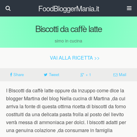
FoodBloggerMania.it
Biscotti da caffè latte
simo in cucina
VAI ALLA RICETTA >>
Share
Tweet
+ 1
Mail
I Biscotti da caffè latte oppure da inzuppo come dice la
blogger Martina del blog Nella cucina di Martina ,da cui
arriva la fonte di questa ottima ricetta di biscotti da forno
costituiti da una delicata pasta frolla al posto del lievito
verrà messa di ammoniaca per dolci. I biscotti adatti per
una genuina colazione ,da consumare in famiglia