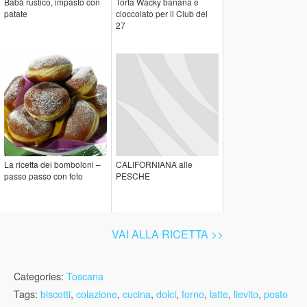
Babà rustico, impasto con
Torta Wacky banana e
patate
cioccolato per il Club del
27
La ricetta dei bomboloni –
CALIFORNIANA alle
passo passo con foto
PESCHE
VAI ALLA RICETTA >>
Categories:
Toscana
Tags:
biscotti
,
colazione
,
cucina
,
dolci
,
forno
,
latte
,
lievito
,
posto