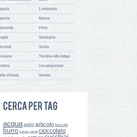
iguria
Lombardia
arche
Molise
iemonte
Primi
uglia
Sardegna
econdi
Sicilia
oscana
Trentino Alto Adige
mbria
Uncategorized
alle d'Aosta
Veneto
acqua
articolo
aglio
biscotti
burro
cioccolato
cacao
carne
cucchiai