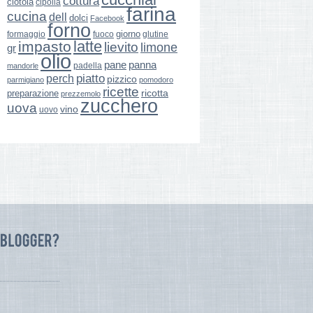
cottura
ciotola
cipolla
farina
cucina
dell
dolci
Facebook
forno
giorno
formaggio
glutine
fuoco
latte
impasto
lievito
limone
gr
olio
pane
panna
padella
mandorle
perch
piatto
pizzico
parmigiano
pomodoro
ricette
ricotta
preparazione
prezzemolo
zucchero
uova
vino
uovo