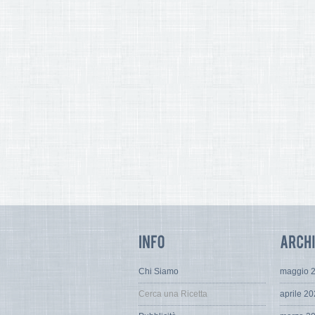
Chi Siamo
maggio 
Cerca una Ricetta
aprile 2