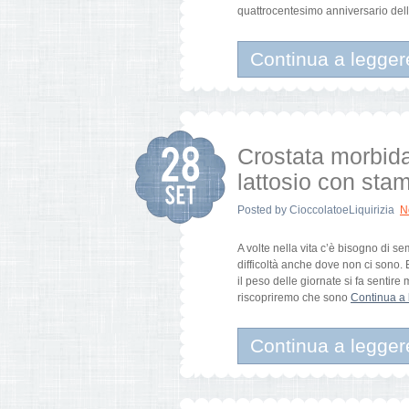
quattrocentesimo anniversario del
Continua a legger
Crostata morbida
lattosio con sta
Posted by
CioccolatoeLiquirizia
N
A volte nella vita c’è bisogno di s
difficoltà anche dove non ci sono. 
il peso delle giornate si fa sent
riscopriremo che sono
Continua a 
Continua a legger