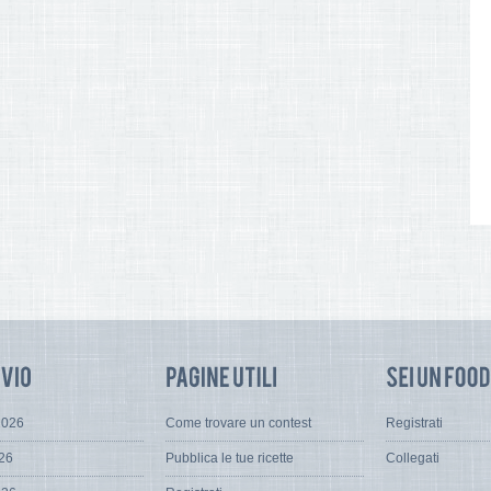
2026
Come trovare un contest
Registrati
026
Pubblica le tue ricette
Collegati