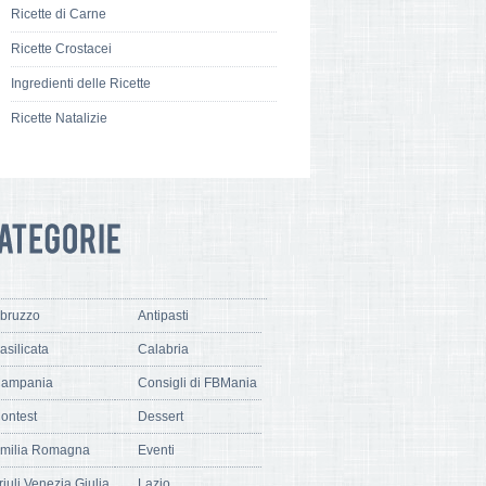
Ricette di Carne
Ricette Crostacei
Ingredienti delle Ricette
Ricette Natalizie
bruzzo
Antipasti
asilicata
Calabria
ampania
Consigli di FBMania
ontest
Dessert
milia Romagna
Eventi
riuli Venezia Giulia
Lazio