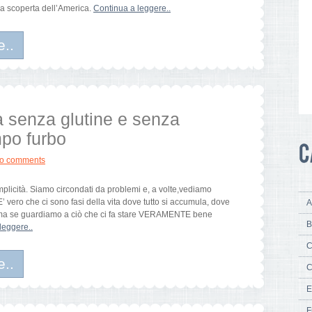
la scoperta dell’America.
Continua a leggere..
e..
 senza glutine e senza
mpo furbo
o comments
emplicità. Siamo circondati da problemi e, a volte,vediamo
E’ vero che ci sono fasi della vita dove tutto si accumula, dove
A
ire ma se guardiamo a ciò che ci fa stare VERAMENTE bene
B
leggere..
C
e..
C
E
F