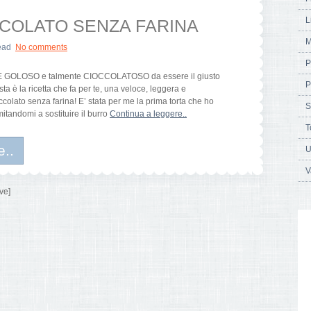
L
CCOLATO SENZA FARINA
M
ead
No comments
P
E GOLOSO e talmente CIOCCOLATOSO da essere il giusto
P
a è la ricetta che fa per te, una veloce, leggera e
olato senza farina! E’ stata per me la prima torta che ho
S
imitandomi a sostituire il burro
Continua a leggere..
T
e..
U
V
ve]