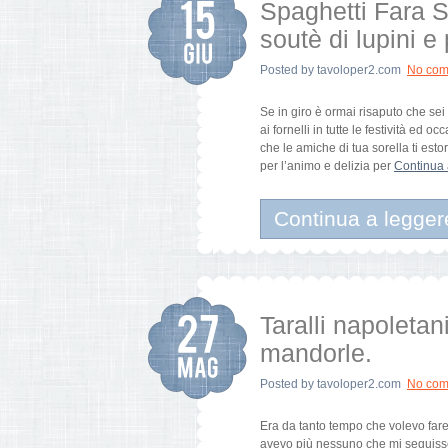
Spaghetti Fara S
soutè di lupini e
Posted by
tavoloper2.com
No com
Se in giro è ormai risaputo che sei
ai fornelli in tutte le festività ed
che le amiche di tua sorella ti es
per l’animo e delizia per
Continua 
Continua a legger
Taralli napoleta
mandorle.
Posted by
tavoloper2.com
No com
Era da tanto tempo che volevo fare
avevo più nessuno che mi seguisse, e