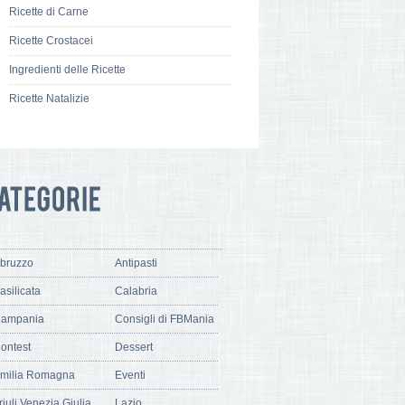
Ricette di Carne
Ricette Crostacei
Ingredienti delle Ricette
Ricette Natalizie
bruzzo
Antipasti
asilicata
Calabria
ampania
Consigli di FBMania
ontest
Dessert
milia Romagna
Eventi
riuli Venezia Giulia
Lazio