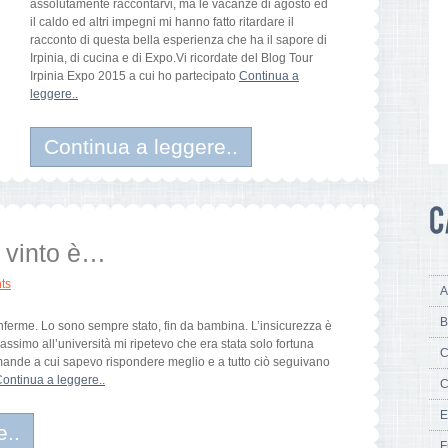
assolutamente raccontarvi, ma le vacanze di agosto ed
il caldo ed altri impegni mi hanno fatto ritardare il
racconto di questa bella esperienza che ha il sapore di
Irpinia, di cucina e di Expo.Vi ricordate del Blog Tour
Irpinia Expo 2015 a cui ho partecipato
Continua a
leggere..
Continua a leggere..
a vinto è…
ts
A
B
nferme. Lo sono sempre stato, fin da bambina. L’insicurezza è
ssimo all’università mi ripetevo che era stata solo fortuna
C
mande a cui sapevo rispondere meglio e a tutto ciò seguivano
ontinua a leggere..
C
E
e..
F