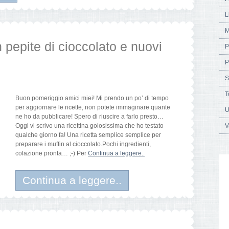
L
M
 pepite di cioccolato e nuovi
P
P
S
T
Buon pomeriggio amici miei! Mi prendo un po’ di tempo
per aggiornare le ricette, non potete immaginare quante
U
ne ho da pubblicare! Spero di riuscire a farlo presto…
Oggi vi scrivo una ricettina golosissima che ho testato
V
qualche giorno fa! Una ricetta semplice semplice per
preparare i muffin al cioccolato.Pochi ingredienti,
colazione pronta… ;-) Per
Continua a leggere..
Continua a leggere..