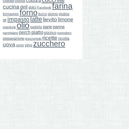
cottura
ciotola
cipolla
farina
cucina
dell
dolci
Facebook
forno
giorno
formaggio
glutine
fuoco
latte
impasto
lievito
limone
gr
olio
pane
panna
padella
mandorle
perch
piatto
pizzico
parmigiano
pomodoro
ricette
ricotta
preparazione
prezzemolo
zucchero
uova
vino
uovo