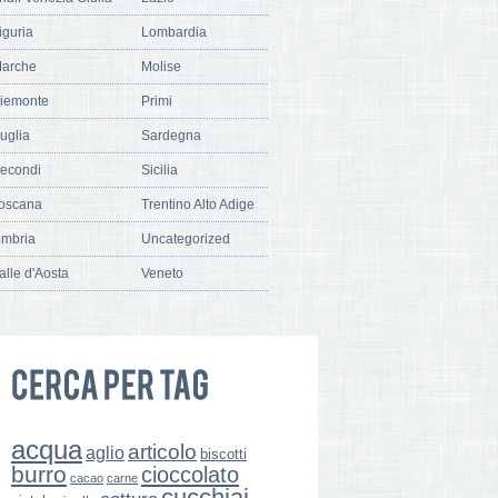
iguria
Lombardia
arche
Molise
iemonte
Primi
uglia
Sardegna
econdi
Sicilia
oscana
Trentino Alto Adige
mbria
Uncategorized
alle d'Aosta
Veneto
acqua
articolo
aglio
biscotti
burro
cioccolato
cacao
carne
cucchiai