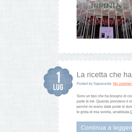
La ricetta che h
Posted by
Saparunda
No commen
Sono un tipo che ha bisogno di co
parte di me. Quando prendevo il ma
perché mi erano state poste le do
le grida di mia sorella, arrabbiata
C
Continua a legger