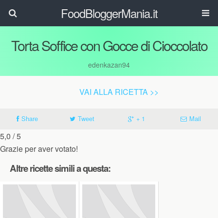
FoodBloggerMania.it
Torta Soffice con Gocce di Cioccolato
edenkazan94
VAI ALLA RICETTA >>
Share
Tweet
+ 1
Mail
5,0
/ 5
Grazie per aver votato!
Altre ricette simili a questa: