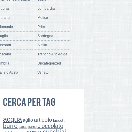
iguria
Lombardia
arche
Molise
iemonte
Primi
uglia
Sardegna
econdi
Sicilia
oscana
Trentino Alto Adige
mbria
Uncategorized
alle d'Aosta
Veneto
acqua
articolo
aglio
biscotti
burro
cioccolato
cacao
carne
cucchiai