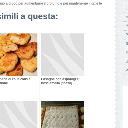
timo a crudo per aumentarne il profumo e per mantenerne intatte le
L
simili a questa:
M
P
P
S
T
U
V
pette di cous cous e
Lasagne con asparagi e
lmone
besciamella [ricetta]