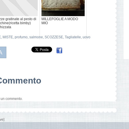
ze gratinate al pesto di
MILLEFOGLIE A MODO
chine(ricetta bimby)
MIO
hizzata
E
,
MISTE
,
profumo
,
salmone
,
SCOZZESE
,
Tagliatelle
,
uovo
A
n Commento
e un commento.
ve]