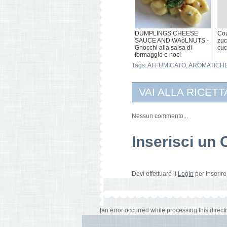
DUMPLINGS CHEESE
Coz
SAUCE AND WAòLNUTS -
zuc
Gnocchi alla salsa di
cuc
formaggio e noci
Tags:
AFFUMICATO
,
AROMATICH
VAI ALLA RICETT
Nessun commento...
Inserisci u
Devi effettuare il
Login
per inserir
[an error occurred while processing this directi