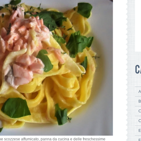
A
B
C
C
E
one scozzese affumicato, panna da cucina e delle freschessime
F