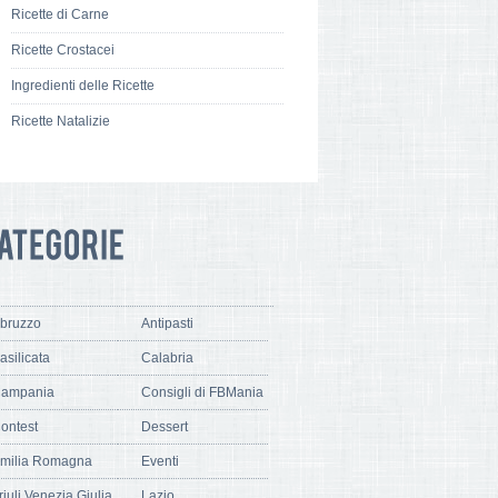
Ricette di Carne
Ricette Crostacei
Ingredienti delle Ricette
Ricette Natalizie
bruzzo
Antipasti
asilicata
Calabria
ampania
Consigli di FBMania
ontest
Dessert
milia Romagna
Eventi
riuli Venezia Giulia
Lazio