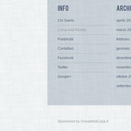
Chi Siamo
aprile 2
Cerca una Ricetta
marzo 2
Pubblicità
febbraio
Contattaci
gennaio
Facebook
dicembr
Twitter
novembr
Google+
ottobre 
settembr
Sponsored by GioiadellaCasa.it