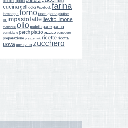
cottura
ciotola
cipolla
farina
cucina
dell
dolci
Facebook
forno
giorno
formaggio
glutine
fuoco
latte
impasto
lievito
limone
gr
olio
pane
panna
padella
mandorle
perch
piatto
pizzico
parmigiano
pomodoro
ricette
ricotta
preparazione
prezzemolo
zucchero
uova
vino
uovo