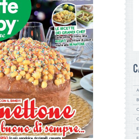
A
B
C
C
E
F