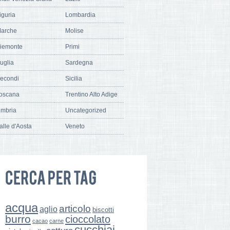
iguria
Lombardia
arche
Molise
iemonte
Primi
uglia
Sardegna
econdi
Sicilia
oscana
Trentino Alto Adige
mbria
Uncategorized
alle d'Aosta
Veneto
acqua
articolo
aglio
biscotti
burro
cioccolato
cacao
carne
cucchiai