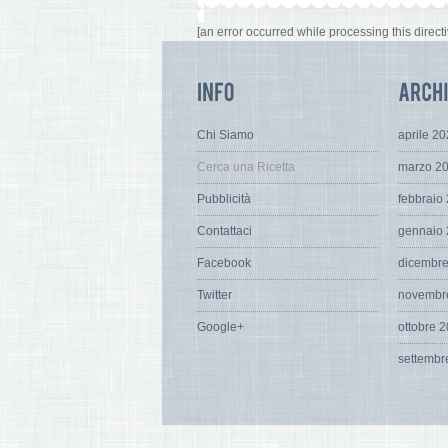
[an error occurred while processing this directi
Chi Siamo
aprile 2
Cerca una Ricetta
marzo 2
Pubblicità
febbraio
Contattaci
gennaio
Facebook
dicembr
Twitter
novembr
Google+
ottobre 
settembr