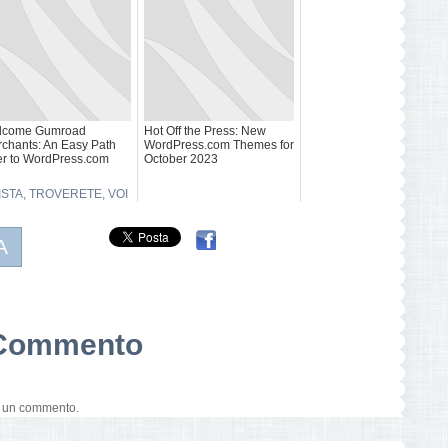
lcome Gumroad
Hot Off the Press: New
chants: An Easy Path
WordPress.com Themes for
r to WordPress.com
October 2023
ISTA
,
TROVERETE
,
VOI
A
n Commento
e un commento.