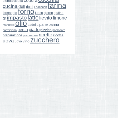
cottura
ciotola
cipolla
farina
cucina
dell
dolci
Facebook
forno
giorno
formaggio
glutine
fuoco
latte
impasto
lievito
limone
gr
olio
pane
panna
padella
mandorle
perch
piatto
pizzico
parmigiano
pomodoro
ricette
ricotta
preparazione
prezzemolo
zucchero
uova
vino
uovo