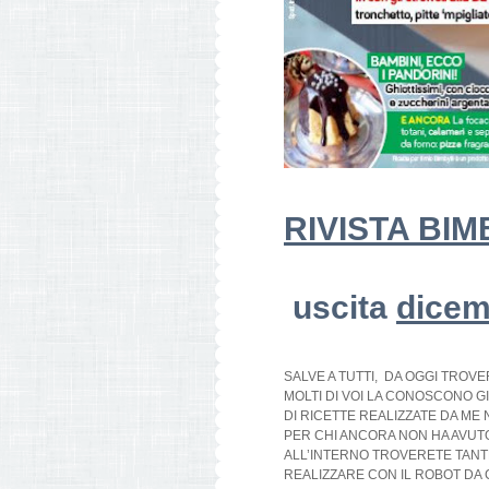
RIVISTA BI
uscita
dicem
SALVE A TUTTI, DA OGGI TROVE
MOLTI DI VOI LA CONOSCONO G
DI RICETTE REALIZZATE DA ME
PER CHI ANCORA NON HA AVUTO
ALL’INTERNO TROVERETE TANTE
REALIZZARE CON IL ROBOT DA C