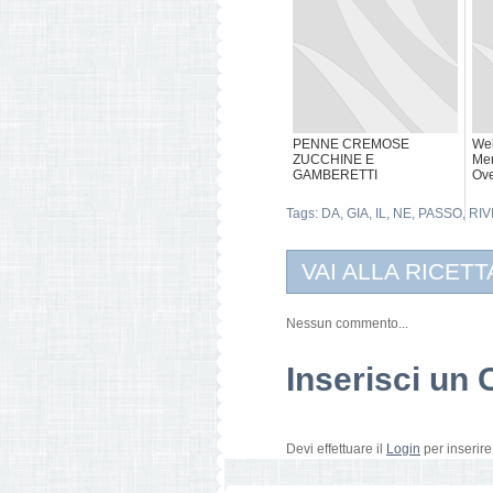
PENNE CREMOSE
We
ZUCCHINE E
Mer
GAMBERETTI
Ove
Tags:
DA
,
GIA
,
IL
,
NE
,
PASSO
,
RIV
VAI ALLA RICETT
Nessun commento...
Inserisci u
Devi effettuare il
Login
per inserir