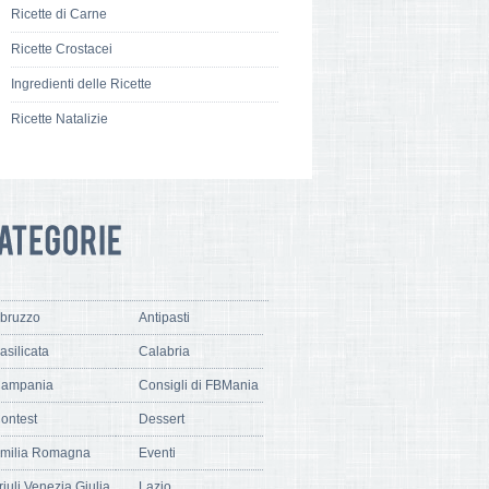
Ricette di Carne
Ricette Crostacei
Ingredienti delle Ricette
Ricette Natalizie
bruzzo
Antipasti
asilicata
Calabria
ampania
Consigli di FBMania
ontest
Dessert
milia Romagna
Eventi
riuli Venezia Giulia
Lazio