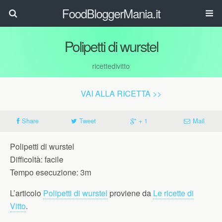
FoodBloggerMania.it
Polipetti di wurstel
ricettedivitto
VAI ALLA RICETTA >>
Share
Tweet
+ 1
Mail
Polipetti di wurstel
Difficoltà: facile
Tempo esecuzione: 3m
L’articolo
Polipetti di wurstel
proviene da
Le ricette di
Vitto
.