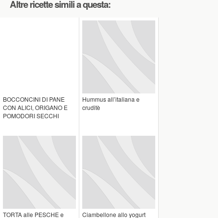
Altre ricette simili a questa:
BOCCONCINI DI PANE
Hummus all’italiana e
CON ALICI, ORIGANO E
cruditè
POMODORI SECCHI
TORTA alle PESCHE e
Ciambellone allo yogurt