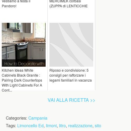
Vestiamo a festa il
MERCIMEK corbasi
Pandoro!
(ZUPPA di LENTICCHIE
Kitchen Ideas White
Riposo e condivisione: 5
Cabinets Black Granite :
consigli per rafforzare i
Pairing Dark Countertops
legami familiari in vacanza
With Light Cabinets For A
Cont...
VAI ALLA RICETTA >>
Categories:
Campania
Tags:
Limoncello Ed
,
limoni
,
litro
,
realizzazione
,
sito