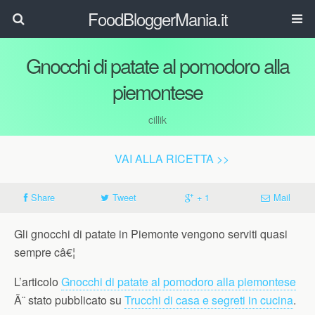
FoodBloggerMania.it
Gnocchi di patate al pomodoro alla
piemontese
cillik
VAI ALLA RICETTA >>
Share
Tweet
+ 1
Mail
Gli gnocchi di patate in Piemonte vengono serviti quasi
sempre câ€¦
L’articolo
Gnocchi di patate al pomodoro alla piemontese
Ã¨ stato pubblicato su
Trucchi di casa e segreti in cucina
.