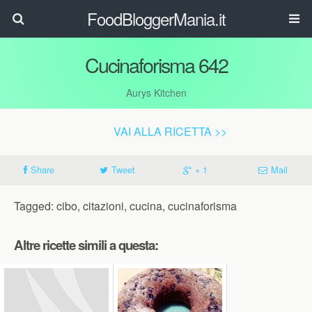
FoodBloggerMania.it
Cucinaforisma 642
Aurys Kitchen
VAI ALLA RICETTA >>
Share
Tweet
+ 1
Mail
Tagged: cibo, citazioni, cucina, cucinaforisma
Altre ricette simili a questa: