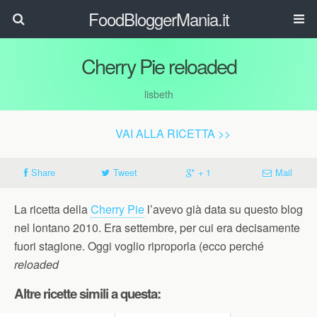
FoodBloggerMania.it
Cherry Pie reloaded
lisbeth
VAI ALLA RICETTA >>
Share
Tweet
+ 1
Mail
La ricetta della
Cherry Pie
l’avevo già data su questo blog
nel lontano 2010. Era settembre, per cui era decisamente
fuori stagione. Oggi voglio riproporla (ecco perché
reloaded
Altre ricette simili a questa: