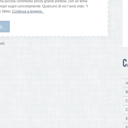
Una piccola commedia senza grandi pretese, con un tema
 propri sogni concretamente. Qualcuno di voi l’avrà visto: "I
 Stiller,
Continua a leggere..
e..
ve]
A
B
C
C
E
F