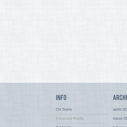
Chi Siamo
aprile 2
Cerca una Ricetta
marzo 2