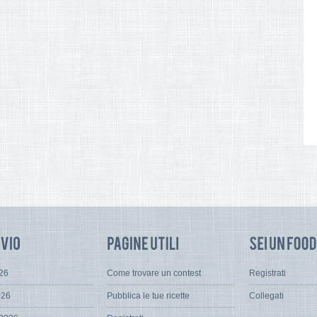
026
Come trovare un contest
Registrati
026
Pubblica le tue ricette
Collegati