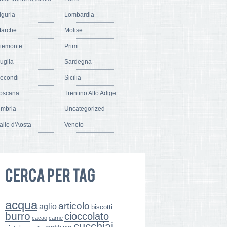
iguria
Lombardia
arche
Molise
iemonte
Primi
uglia
Sardegna
econdi
Sicilia
oscana
Trentino Alto Adige
mbria
Uncategorized
alle d'Aosta
Veneto
acqua
articolo
aglio
biscotti
burro
cioccolato
cacao
carne
cucchiai