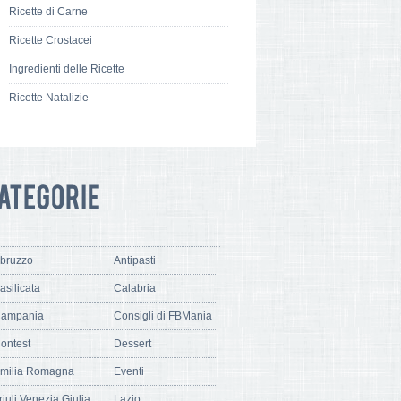
Ricette di Carne
Ricette Crostacei
Ingredienti delle Ricette
Ricette Natalizie
bruzzo
Antipasti
asilicata
Calabria
ampania
Consigli di FBMania
ontest
Dessert
milia Romagna
Eventi
riuli Venezia Giulia
Lazio