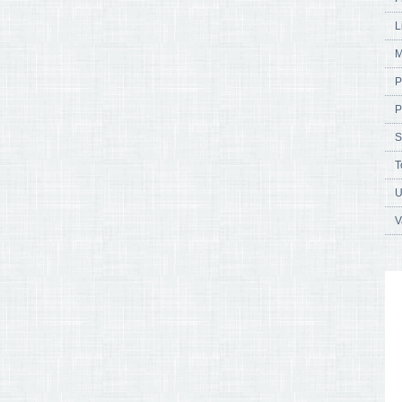
L
M
P
P
S
T
U
V