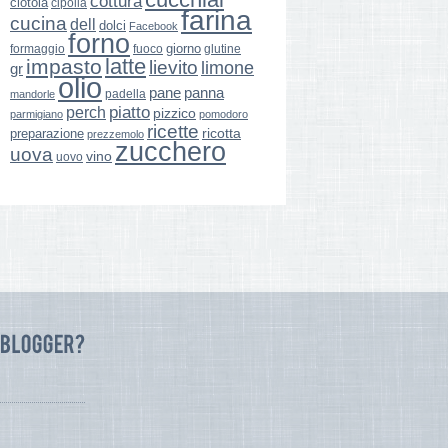
cottura
ciotola
cipolla
farina
cucina
dell
dolci
Facebook
forno
giorno
formaggio
glutine
fuoco
latte
impasto
lievito
limone
gr
olio
pane
panna
padella
mandorle
perch
piatto
pizzico
parmigiano
pomodoro
ricette
ricotta
preparazione
prezzemolo
zucchero
uova
vino
uovo