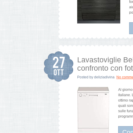
fo
ai
po
Lavastoviglie Bek
confronto con fot
Posted by
deliziadivina
No comme
Al giorno
italiane.
ottimo ra
quali son
sulle fun
programm
Con