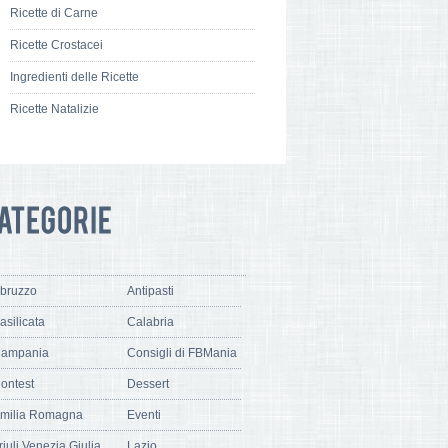
Ricette di Carne
Ricette Crostacei
Ingredienti delle Ricette
Ricette Natalizie
bruzzo
Antipasti
asilicata
Calabria
ampania
Consigli di FBMania
ontest
Dessert
milia Romagna
Eventi
riuli Venezia Giulia
Lazio