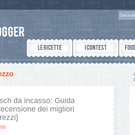
ezzo
osch da incasso: Guida
recensione dei migliori
rezzi]
nts