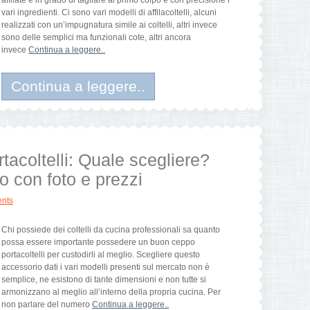
affilate e in grado di tagliare al primo colpo e con precisione i
vari ingredienti. Ci sono vari modelli di affilacoltelli, alcuni
realizzati con un’impugnatura simile ai coltelli, altri invece
sono delle semplici ma funzionali cote, altri ancora
invece
Continua a leggere..
Continua a leggere..
tacoltelli: Quale scegliere?
o con foto e prezzi
nts
Chi possiede dei coltelli da cucina professionali sa quanto
possa essere importante possedere un buon ceppo
portacoltelli per custodirli al meglio. Scegliere questo
accessorio dati i vari modelli presenti sul mercato non è
semplice, ne esistono di tante dimensioni e non tutte si
armonizzano al meglio all’interno della propria cucina. Per
non parlare del numero
Continua a leggere..