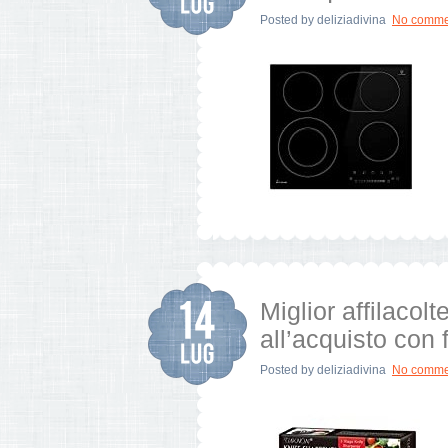
Posted by
deliziadivina
No comme
Miglior affilacolt
all’acquisto con 
Posted by
deliziadivina
No comme