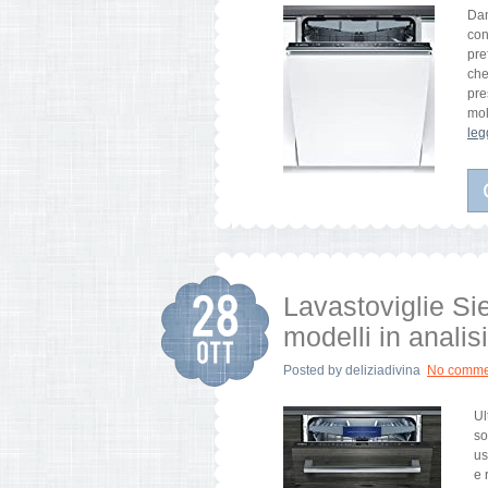
Dan
con
pre
che
pre
mol
leg
Lavastoviglie Si
modelli in analis
Posted by
deliziadivina
No comme
Ul
so
us
e 