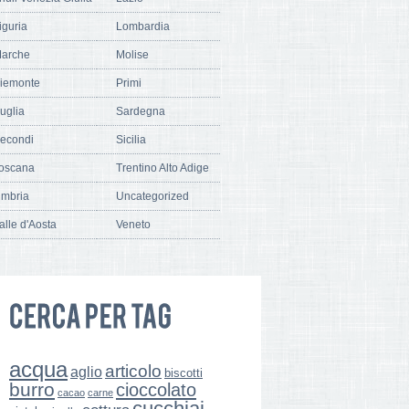
iguria
Lombardia
arche
Molise
iemonte
Primi
uglia
Sardegna
econdi
Sicilia
oscana
Trentino Alto Adige
mbria
Uncategorized
alle d'Aosta
Veneto
acqua
articolo
aglio
biscotti
burro
cioccolato
cacao
carne
cucchiai