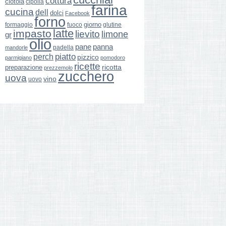
cottura
ciotola
cipolla
farina
cucina
dell
dolci
Facebook
forno
giorno
formaggio
glutine
fuoco
latte
impasto
lievito
limone
gr
olio
pane
panna
padella
mandorle
perch
piatto
pizzico
parmigiano
pomodoro
ricette
ricotta
preparazione
prezzemolo
zucchero
uova
vino
uovo