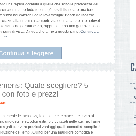
do una rapida occhiata a quelle che sono le preferenze dei
sumatori nel periodo recente, è possibile notare una forte
ferenza nei confronti delle lavastoviglie Bosch da incasso
, grazie alla rinomata competitività del marchio e alle notevoli
stazioni che garantiscono, rappresentano una garanzia sotto
ti punti di vista. Da qualche anno a questa parte,
Continua a
gere..
Continua a leggere..
emens: Quale scegliere? 5
A
i con foto e prezzi
B
nts
C
timamente le lavastoviglie dette anche macchine lavapiatti
C
no uno degli elettrodomestici più utilizzati nelle cucine. Farne
E
o significa avere preziosi vantaggi quali, comodità, semplicità
riduzione dei tempi. Quindi per una maggiore comodità è
F