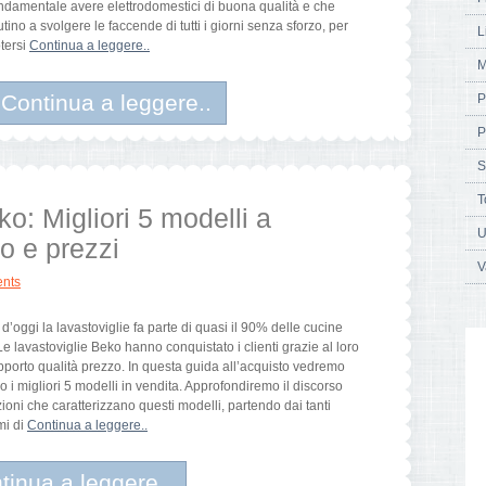
ndamentale avere elettrodomestici di buona qualità e che
utino a svolgere le faccende di tutti i giorni senza sforzo, per
L
tersi
Continua a leggere..
M
Continua a leggere..
P
P
S
T
o: Migliori 5 modelli a
U
o e prezzi
V
nts
 d’oggi la lavastoviglie fa parte di quasi il 90% delle cucine
 Le lavastoviglie Beko hanno conquistato i clienti grazie al loro
pporto qualità prezzo. In questa guida all’acquisto vedremo
o i migliori 5 modelli in vendita. Approfondiremo il discorso
zioni che caratterizzano questi modelli, partendo dai tanti
i di
Continua a leggere..
tinua a leggere..