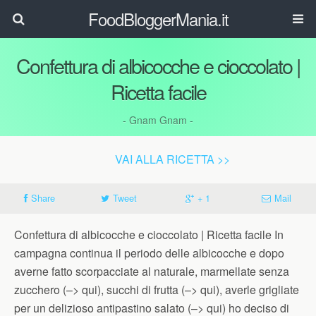
FoodBloggerMania.it
Confettura di albicocche e cioccolato |
Ricetta facile
- Gnam Gnam -
VAI ALLA RICETTA >>
Share
Tweet
+ 1
Mail
Confettura di albicocche e cioccolato | Ricetta facile In
campagna continua il periodo delle albicocche e dopo
averne fatto scorpacciate al naturale, marmellate senza
zucchero (–> qui), succhi di frutta (–> qui), averle grigliate
per un delizioso antipastino salato (–> qui) ho deciso di