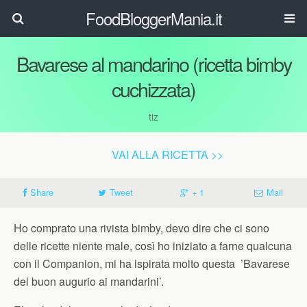
FoodBloggerMania.it
Bavarese al mandarino (ricetta bimby
cuchizzata)
tiz
VAI ALLA RICETTA >>
Share
Tweet
+ 1
Mail
Ho comprato una rivista bimby, devo dire che ci sono
delle ricette niente male, così ho iniziato a farne qualcuna
con il Companion, mi ha ispirata molto questa ’Bavarese
del buon augurio ai mandarini’.