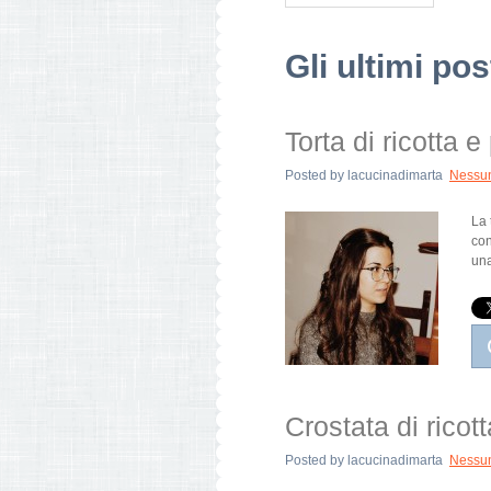
Gli ultimi po
Torta di ricotta 
Posted by
lacucinadimarta
Nessu
La 
con
una
Crostata di ricot
Posted by
lacucinadimarta
Nessu