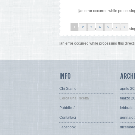
[an error occurred while processing 
1
2
3
4
5
›
»
[an error occurred while processing 
[an error occurred while processing this directi
Chi Siamo
aprile 2
Cerca una Ricetta
marzo 2
Pubblicità
febbraio
Contattaci
gennaio
Facebook
dicembr