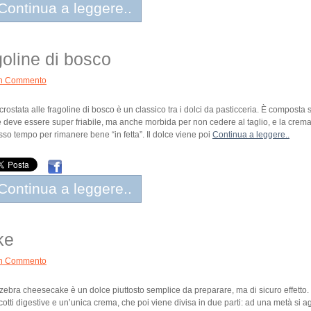
Continua a leggere..
goline di bosco
n Commento
crostata alle fragoline di bosco è un classico tra i dolci da pasticceria. È composta s
 deve essere super friabile, ma anche morbida per non cedere al taglio, e la crema 
sso tempo per rimanere bene “in fetta”. Il dolce viene poi
Continua a leggere..
Continua a leggere..
ke
n Commento
zebra cheesecake è un dolce piuttosto semplice da preparare, ma di sicuro effetto. 
cotti digestive e un’unica crema, che poi viene divisa in due parti: ad una metà si a