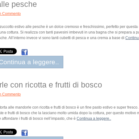
alle pesche
n Commento
zuccotto estivo alle pesche è un dolce cremoso e freschissimo, perfetto per questa
una cottura. Si realizza con tanti pavesini imbevuti in una bagna che si prepara a pa
che. All’interno invece vi sono tanti cubetti di pesca e una crema a base di
Continu
Continua a leggere..
le con ricotta e frutti di bosco
n Commento
torta alle mandorle con ricotta e frutti di bosco è un fine pasto estivo e super fresc
tate e frutti di bosco che la lasciano molto umida dopo la cottura, per questo motiv
e affondare i frutti di bosco nell’impasto, che è
Continua a leggere..