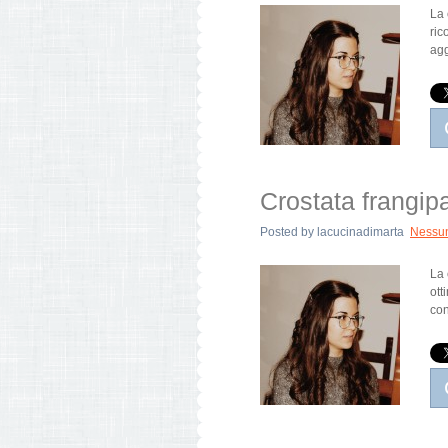
La 
ric
agg
Crostata frangipa
Posted by
lacucinadimarta
Nessu
La 
ott
con