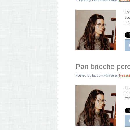
Posted by
lacucinadimarta
Nessu
La 
tro
inf
Pan brioche pere
Posted by
lacucinadimarta
Nessu
Il 
in 
fre