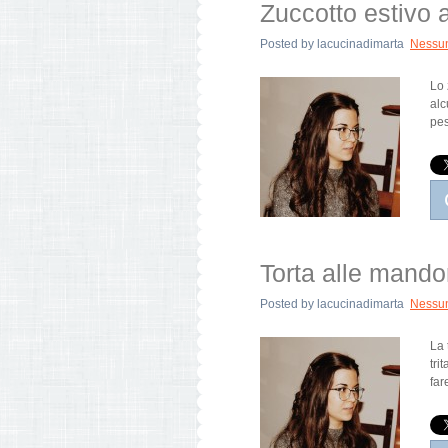
Zuccotto estivo 
Posted by
lacucinadimarta
Nessu
Lo 
alc
pes
Torta alle mandor
Posted by
lacucinadimarta
Nessu
La 
tri
far