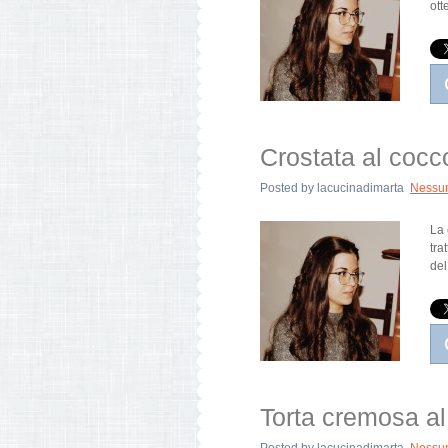
ott
Crostata al cocc
Posted by
lacucinadimarta
Nessu
La 
tra
del
Torta cremosa al