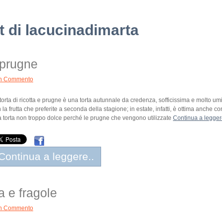
st di lacucinadimarta
e prugne
n Commento
torta di ricotta e prugne è una torta autunnale da credenza, sofficissima e molto um
 la frutta che preferite a seconda della stagione; in estate, infatti, è ottima anche co
 torta non troppo dolce perché le prugne che vengono utilizzate
Continua a legger
Continua a leggere..
ta e fragole
n Commento