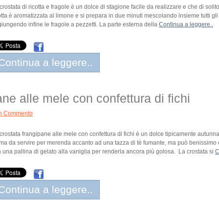
crostata di ricotta e fragole è un dolce di stagione facile da realizzare e che di soli
otta è aromatizzata al limone e si prepara in due minuti mescolando insieme tutti gli 
iungendo infine le fragole a pezzetti. La parte esterna della
Continua a leggere..
Continua a leggere..
ne alle mele con confettura di fichi
n Commento
crostata frangipane alle mele con confettura di fichi è un dolce tipicamente autunna
ima da servire per merenda accanto ad una tazza di tè fumante, ma può benissimo e
 una pallina di gelato alla vaniglia per renderla ancora più golosa. La crostata si
C
Continua a leggere..