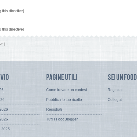
this directive]
this directive]
ve]
026
Come trovare un contest
Registrati
026
Pubblica le tue ricette
Collegati
 2026
Registrati
 2026
Tutti i FoodBlogger
e 2025