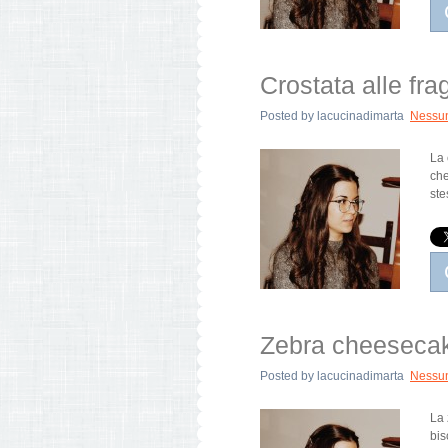
Crostata alle fra
Posted by
lacucinadimarta
Nessu
La 
che
ste
Zebra cheeseca
Posted by
lacucinadimarta
Nessu
La 
bis