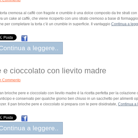
n Commento
torta cremosa al caffè con fragole e crumble è una dolce composto da tre strati con 
va un cake al caffè, che viene ricoperto con uno strato cremoso a base di formaggio 
ine per completare la torta c’è un crumble in superficie. Il vantaggio
Continua a legg
Continua a leggere..
 e cioccolato con lievito madre
n Commento
pan brioche pere e cioccolato con lievito madre è la ricetta perfetta per la colazio
anticipo e conservato per qualche giorno ben chiuso in un sacchetto per alimenti op
ezer. Il pan brioche pere e cioccolato si prepara con le pere disidratate,
Continua a 
Continua a leggere..