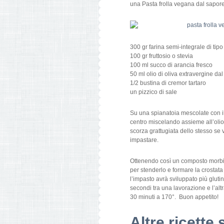
una Pasta frolla vegana dal sapore
300 gr farina semi-integrale di tipo
100 gr fruttosio o stevia
100 ml succo di arancia fresco
50 ml olio di oliva extravergine dal
1/2 bustina di cremor tartaro
un pizzico di sale
Su una spianatoia mescolate con il 
centro miscelando assieme all’oli
scorza grattugiata dello stesso se 
impastare.
Ottenendo così un composto morbido
per stenderlo e formare la crostata
l’impasto avrà sviluppato più gluti
secondi tra una lavorazione e l’altr
30 minuti a 170°. Buon appetito!
Altre ricette 