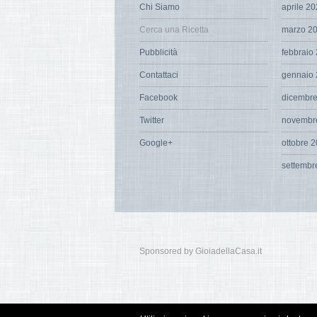
Chi Siamo
aprile 2
Cerca una Ricetta
marzo 2
Pubblicità
febbraio
Contattaci
gennaio
Facebook
dicembr
Twitter
novembr
Google+
ottobre 
settembr
Sponsored by GioiadellaCasa.it