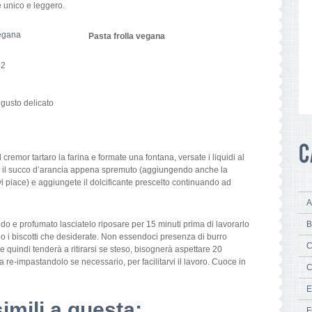
 unico e leggero.
Pasta frolla vegana
 2
 gusto delicato
cremor tartaro la farina e formate una fontana, versate i liquidi al
o il succo d’arancia appena spremuto (aggiungendo anche la
vi piace) e aggiungete il dolcificante prescelto continuando ad
A
 e profumato lasciatelo riposare per 15 minuti prima di lavorarlo
B
 o i biscotti che desiderate. Non essendoci presenza di burro
C
ne quindi tenderà a ritirarsi se steso, bisognerà aspettare 20
a re-impastandolo se necessario, per facilitarvi il lavoro. Cuoce in
C
E
simili a questa:
F