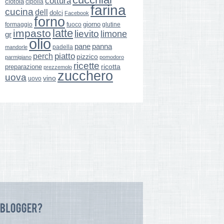
cottura
ciotola
cipolla
farina
cucina
dell
dolci
Facebook
forno
giorno
formaggio
glutine
fuoco
latte
impasto
lievito
limone
gr
olio
pane
panna
padella
mandorle
perch
piatto
pizzico
parmigiano
pomodoro
ricette
ricotta
preparazione
prezzemolo
zucchero
uova
vino
uovo