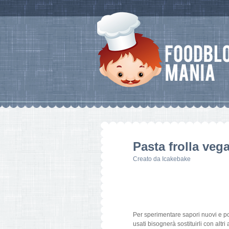
Pasta frolla veg
Creato da
Icakebake
Per sperimentare sapori nuovi e po
usati bisognerà sostituirli con alt