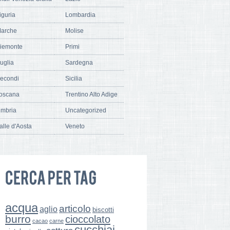
iguria
Lombardia
arche
Molise
iemonte
Primi
uglia
Sardegna
econdi
Sicilia
oscana
Trentino Alto Adige
mbria
Uncategorized
alle d'Aosta
Veneto
acqua
articolo
aglio
biscotti
burro
cioccolato
cacao
carne
cucchiai