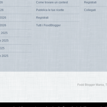
026
Come trovare un contest
Registrati
026
Pubblica le tue ricette
Collegati
 2026
Registrati
 2026
Tutti i FoodBlogger
e 2025
e 2025
2025
e 2025
Fodd Blogger Mania, Tutt