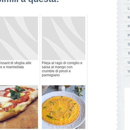
L
M
P
P
S
T
U
issant di sfoglia alle
Fileja al ragù di coniglio e
e e marmellata
salsa al mango con
crumble di pinoli e
V
parmigiano