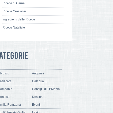
Ricette di Carne
Ricette Crostacei
Ingredienti delle Ricette
Ricette Natalizie
bruzzo
Antipasti
asilicata
Calabria
ampania
Consigli di FBMania
ontest
Dessert
milia Romagna
Eventi
riuli Venezia Giulia
Lazio