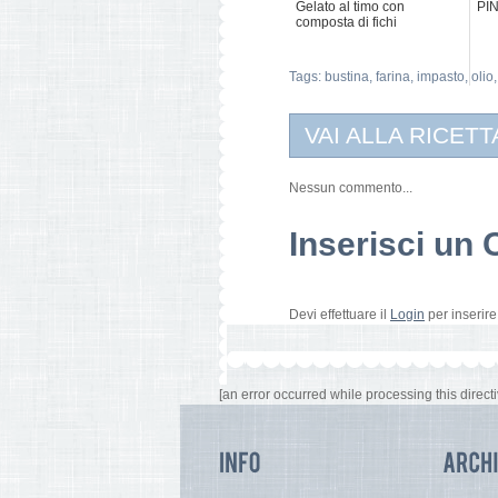
Gelato al timo con
PI
composta di fichi
Tags:
bustina
,
farina
,
impasto
,
olio
VAI ALLA RICETT
Nessun commento...
Inserisci u
Devi effettuare il
Login
per inserir
[an error occurred while processing this directi