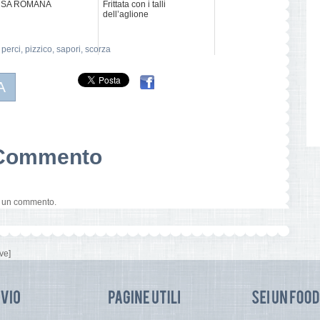
NSA ROMANA
Frittata con i talli
dell’aglione
,
perci
,
pizzico
,
sapori
,
scorza
A
n Commento
e un commento.
ve]