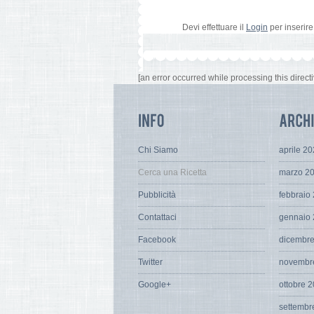
Devi effettuare il
Login
per inserir
[an error occurred while processing this directi
Chi Siamo
aprile 2
Cerca una Ricetta
marzo 2
Pubblicità
febbraio
Contattaci
gennaio
Facebook
dicembr
Twitter
novembr
Google+
ottobre 
settembr