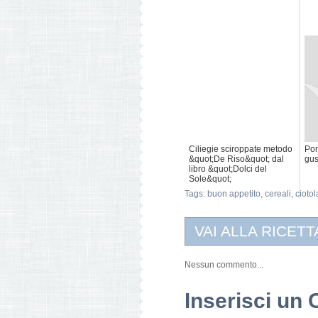
Ciliegie sciroppate metodo
Pom
&quot;De Riso&quot; dal
gus
libro &quot;Dolci del
Sole&quot;
Tags:
buon appetito
,
cereali
,
ciotol
VAI ALLA RICETT
Nessun commento...
Inserisci u