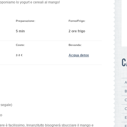
roponiamo lo yogurt e cereali al mango!
Preparazione:
Forno/Frigo:
5 min
2 ore frigo
Costo:
Bevanda:
Acqua detox
2-3 €
A
B
C
 segale)
C
to
E
re è facilissimo, Innanzitutto bisognerà sbucciare il mango e
F