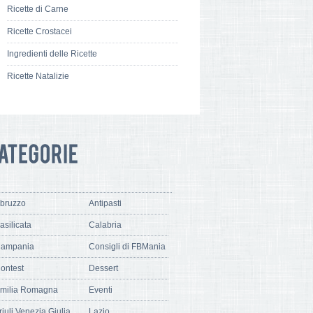
Ricette di Carne
Ricette Crostacei
Ingredienti delle Ricette
Ricette Natalizie
bruzzo
Antipasti
asilicata
Calabria
ampania
Consigli di FBMania
ontest
Dessert
milia Romagna
Eventi
riuli Venezia Giulia
Lazio