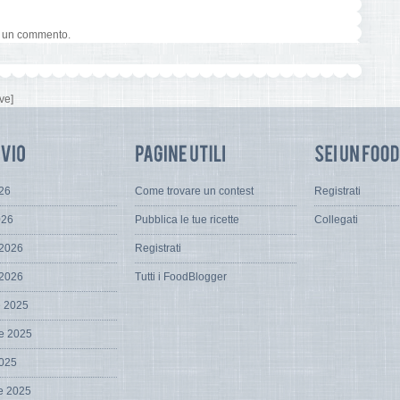
e un commento.
ve]
026
Come trovare un contest
Registrati
026
Pubblica le tue ricette
Collegati
 2026
Registrati
 2026
Tutti i FoodBlogger
e 2025
e 2025
2025
e 2025