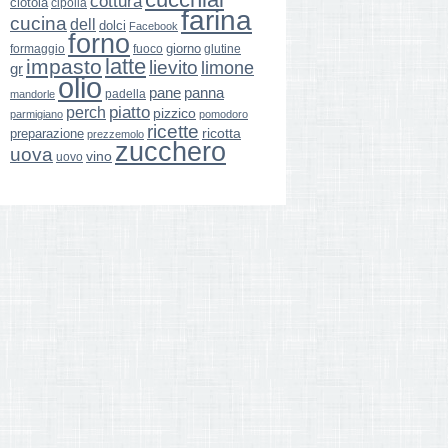
cottura
ciotola
cipolla
farina
cucina
dell
dolci
Facebook
forno
giorno
formaggio
glutine
fuoco
latte
impasto
lievito
limone
gr
olio
pane
panna
padella
mandorle
perch
piatto
pizzico
parmigiano
pomodoro
ricette
ricotta
preparazione
prezzemolo
zucchero
uova
vino
uovo