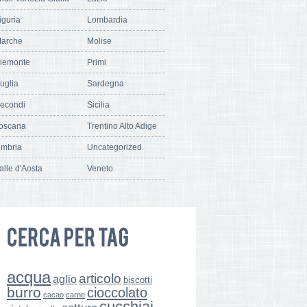
iguria
Lombardia
arche
Molise
iemonte
Primi
uglia
Sardegna
econdi
Sicilia
oscana
Trentino Alto Adige
mbria
Uncategorized
alle d'Aosta
Veneto
acqua
articolo
aglio
biscotti
burro
cioccolato
cacao
carne
cucchiai