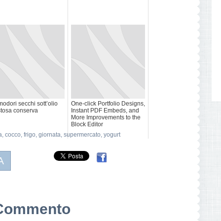
odori secchi sott’olio
One-click Portfolio Designs,
tosa conserva
Instant PDF Embeds, and
More Improvements to the
Block Editor
a
,
cocco
,
frigo
,
giornata
,
supermercato
,
yogurt
A
n Commento