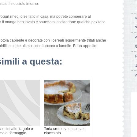
nato il nocciolo interno.
L
 yogurt (meglio se fatto in casa, ma potrete comperare al
M
on il mango ben lavato e sbucciato lasciandone qualche pezzetto
P
P
ciotola capiente e decorate con i cereali leggermente tritati anche
irtilli e come ultimo tocco il cocco a lamelle. Buon appetito!
S
T
simili a questa:
U
V
cottini alle fragole e
Torta cremosa di ricotta e
ma di formaggio
cioccolato