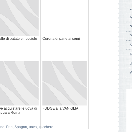
L
M
P
P
ttelle di patate e nocciole
Corona di pane ai semi
S
T
U
V
e acquistare le uova di
FUDGE alla VANIGLIA
squa a Roma
rno
,
Pan
,
Spagna
,
uova
,
zucchero