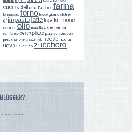
cottura
ciotola
cipolla
farina
cucina
dell
dolci
Facebook
forno
giorno
formaggio
glutine
fuoco
latte
impasto
lievito
limone
gr
olio
pane
panna
padella
mandorle
perch
piatto
pizzico
parmigiano
pomodoro
ricette
ricotta
preparazione
prezzemolo
zucchero
uova
vino
uovo