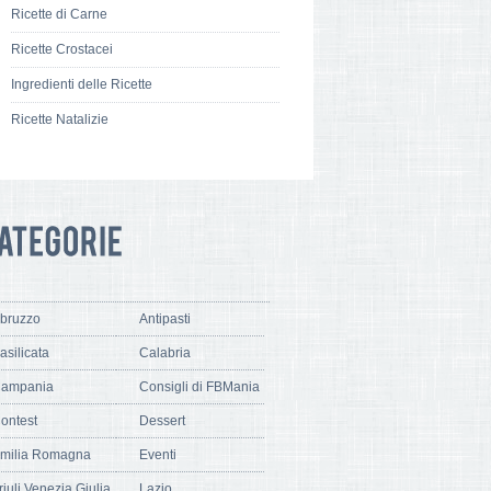
Ricette di Carne
Ricette Crostacei
Ingredienti delle Ricette
Ricette Natalizie
bruzzo
Antipasti
asilicata
Calabria
ampania
Consigli di FBMania
ontest
Dessert
milia Romagna
Eventi
riuli Venezia Giulia
Lazio