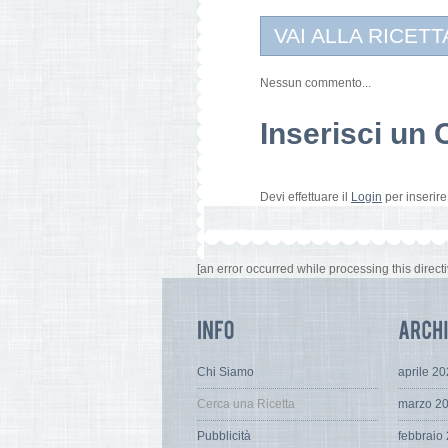
VAI ALLA RICETT
Nessun commento...
Inserisci u
Devi effettuare il
Login
per inserir
[an error occurred while processing this directi
Chi Siamo
aprile 2
Cerca una Ricetta
marzo 2
Pubblicità
febbraio