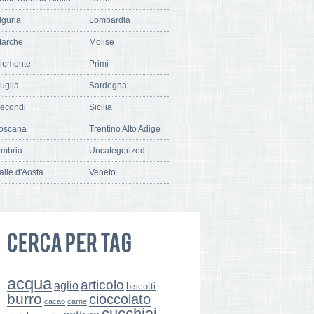
iguria
Lombardia
arche
Molise
iemonte
Primi
uglia
Sardegna
econdi
Sicilia
oscana
Trentino Alto Adige
mbria
Uncategorized
alle d'Aosta
Veneto
acqua
articolo
aglio
biscotti
burro
cioccolato
cacao
carne
cucchiai