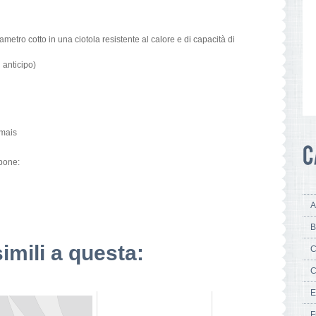
metro cotto in una ciotola resistente al calore e di capacità di
 anticipo)
 mais
rpone:
A
B
simili a questa:
C
C
E
F