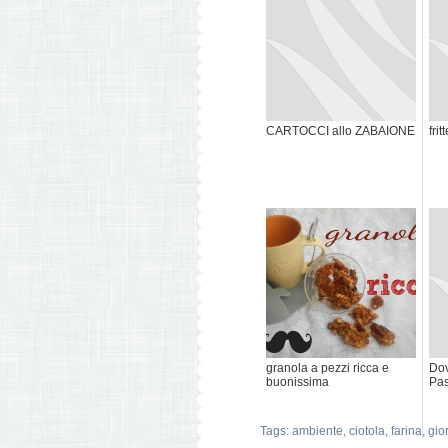
CARTOCCI allo ZABAIONE
fri
granola a pezzi ricca e
Dov
buonissima
Pa
Tags:
ambiente
,
ciotola
,
farina
,
gio