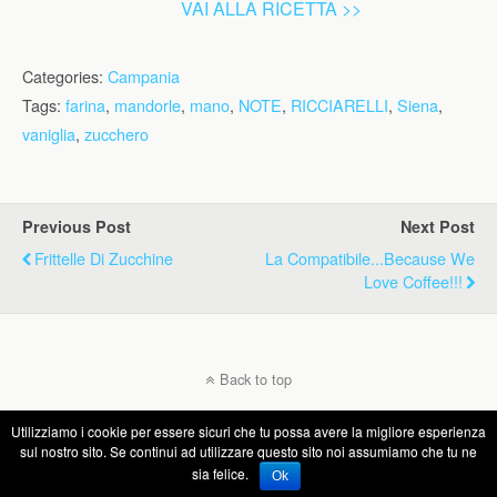
VAI ALLA RICETTA >>
Categories:
Campania
Tags:
farina
,
mandorle
,
mano
,
NOTE
,
RICCIARELLI
,
Siena
,
vaniglia
,
zucchero
Previous Post
Next Post
Frittelle Di Zucchine
La Compatibile...Because We
Love Coffee!!!
Back to top
Utilizziamo i cookie per essere sicuri che tu possa avere la migliore esperienza
Mobile
Desktop
sul nostro sito. Se continui ad utilizzare questo sito noi assumiamo che tu ne
sia felice.
Ok