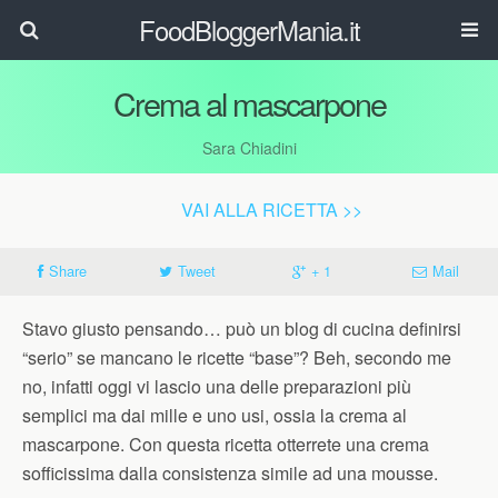
FoodBloggerMania.it
Crema al mascarpone
Sara Chiadini
VAI ALLA RICETTA >>
Share
Tweet
+ 1
Mail
Stavo giusto pensando… può un blog di cucina definirsi
“serio” se mancano le ricette “base”? Beh, secondo me
no, infatti oggi vi lascio una delle preparazioni più
semplici ma dai mille e uno usi, ossia la crema al
mascarpone. Con questa ricetta otterrete una crema
sofficissima dalla consistenza simile ad una mousse.