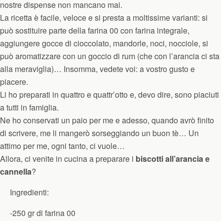
nostre dispense non mancano mai.
La ricetta è facile, veloce e si presta a moltissime varianti: si
può sostituire parte della farina 00 con farina integrale,
aggiungere gocce di cioccolato, mandorle, noci, nocciole, si
può aromatizzare con un goccio di rum (che con l’arancia ci sta
alla meraviglia)… Insomma, vedete voi: a vostro gusto e
piacere.
Li ho preparati in quattro e quattr’otto e, devo dire, sono piaciuti
a tutti in famiglia.
Ne ho conservati un paio per me e adesso, quando avrò finito
di scrivere, me li mangerò sorseggiando un buon tè… Un
attimo per me, ogni tanto, ci vuole…
Allora, ci venite in cucina a preparare i
biscotti all’arancia e
cannella
?
Ingredienti:
-250 gr di farina 00