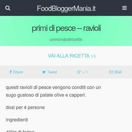
FoodBloggerMania.it
primi di pesce – ravioli
unmondodiricette
VAI ALLA RICETTA >>
Share
Tweet
+ 1
Mail
questi ravioli di pesce vengono conditi con un
sugo gustoso di patate olive e capperi.
dosi per 4 persone
ingredienti
400g di farina