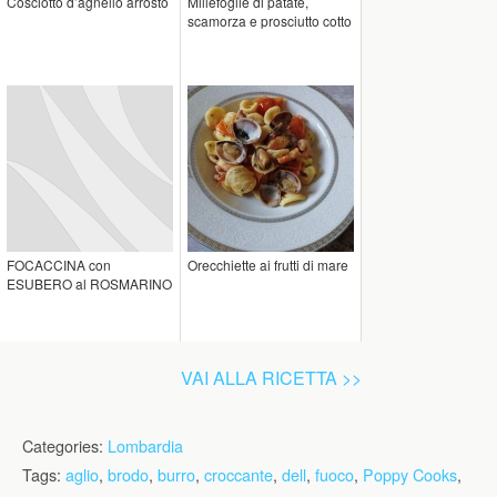
Cosciotto d’agnello arrosto
Millefoglie di patate,
scamorza e prosciutto cotto
FOCACCINA con
Orecchiette ai frutti di mare
ESUBERO al ROSMARINO
VAI ALLA RICETTA >>
Categories:
Lombardia
Tags:
aglio
,
brodo
,
burro
,
croccante
,
dell
,
fuoco
,
Poppy Cooks
,