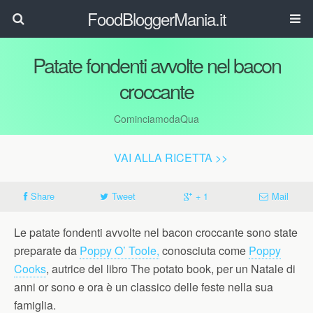
FoodBloggerMania.it
Patate fondenti avvolte nel bacon
croccante
CominciamodaQua
VAI ALLA RICETTA >>
Share
Tweet
+ 1
Mail
Le patate fondenti avvolte nel bacon croccante sono state
preparate da
Poppy O’ Toole,
conosciuta come
Poppy
Cooks
, autrice del libro The potato book, per un Natale di
anni or sono e ora è un classico delle feste nella sua
famiglia.