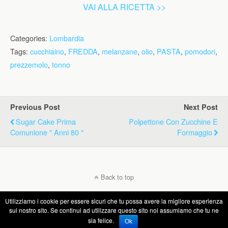
VAI ALLA RICETTA >>
Categories:
Lombardia
Tags:
cucchiaino
,
FREDDA
,
melanzane
,
olio
,
PASTA
,
pomodori
,
prezzemolo
,
tonno
Previous Post
Next Post
Sugar Cake Prima
Polpettone Con Zucchine E
Comunione " Anni 80 "
Formaggio
Back to top
Utilizziamo i cookie per essere sicuri che tu possa avere la migliore esperienza
Mobile
Desktop
sul nostro sito. Se continui ad utilizzare questo sito noi assumiamo che tu ne
sia felice.
Ok