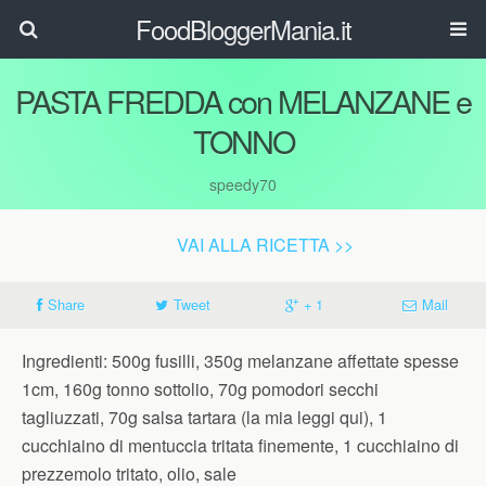
FoodBloggerMania.it
PASTA FREDDA con MELANZANE e
TONNO
speedy70
VAI ALLA RICETTA >>
Share
Tweet
+ 1
Mail
Ingredienti: 500g fusilli, 350g melanzane affettate spesse
1cm, 160g tonno sottolio, 70g pomodori secchi
tagliuzzati, 70g salsa tartara (la mia leggi qui), 1
cucchiaino di mentuccia tritata finemente, 1 cucchiaino di
prezzemolo tritato, olio, sale