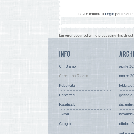
Devi effettuare il
Login
per inserir
[an error occurred while processing this directi
Chi Siamo
aprile 2
Cerca una Ricetta
marzo 2
Pubblicità
febbraio
Contattaci
gennaio
Facebook
dicembr
Twitter
novembr
Google+
ottobre 
settembr