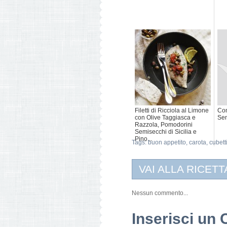
Filetti di Ricciola al Limone
Com
con Olive Taggiasca e
Sen
Razzola, Pomodorini
Semisecchi di Sicilia e
Pino...
Tags:
buon appetito
,
carota
,
cubett
VAI ALLA RICETT
Nessun commento...
Inserisci u