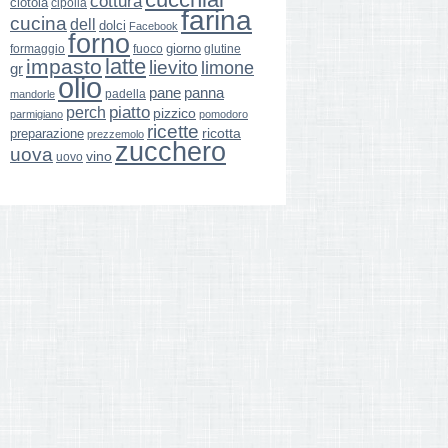
cottura
ciotola
cipolla
farina
cucina
dell
dolci
Facebook
forno
giorno
formaggio
glutine
fuoco
latte
impasto
lievito
limone
gr
olio
pane
panna
padella
mandorle
perch
piatto
pizzico
parmigiano
pomodoro
ricette
ricotta
preparazione
prezzemolo
zucchero
uova
vino
uovo