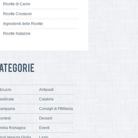
Ricette di Carne
Ricette Crostacei
Ingredienti delle Ricette
Ricette Natalizie
bruzzo
Antipasti
asilicata
Calabria
ampania
Consigli di FBMania
ontest
Dessert
milia Romagna
Eventi
riuli Venezia Giulia
Lazio