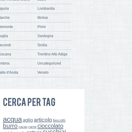
iguria
Lombardia
arche
Molise
iemonte
Primi
uglia
Sardegna
econdi
Sicilia
oscana
Trentino Alto Adige
mbria
Uncategorized
alle d'Aosta
Veneto
acqua
articolo
aglio
biscotti
burro
cioccolato
cacao
carne
cucchiai