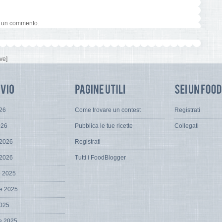
e un commento.
ve]
026
Come trovare un contest
Registrati
026
Pubblica le tue ricette
Collegati
 2026
Registrati
 2026
Tutti i FoodBlogger
e 2025
e 2025
2025
e 2025