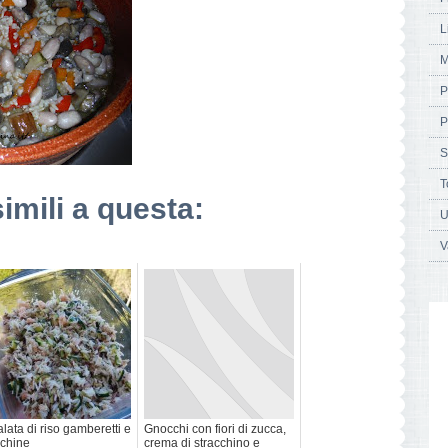
L
M
P
P
S
T
simili a questa:
U
V
alata di riso gamberetti e
Gnocchi con fiori di zucca,
chine
crema di stracchino e