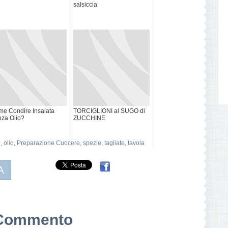
salsiccia
e Condire Insalata
TORCIGLIONI al SUGO di
za Olio?
ZUCCHINE
i
,
olio
,
Preparazione Cuocere
,
spezie
,
tagliate
,
tavola
A
n Commento