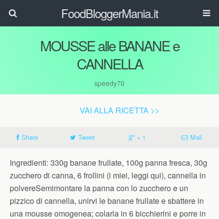
FoodBloggerMania.it
MOUSSE alle BANANE e
CANNELLA
speedy70
VAI ALLA RICETTA >>
Share
Tweet
+ 1
Mail
Ingredienti: 330g banane frullate, 100g panna fresca, 30g
zucchero di canna, 6 frollini (i miei, leggi qui), cannella in
polvereSemimontare la panna con lo zucchero e un
pizzico di cannella, unirvi le banane frullate e sbattere in
una mousse omogenea; colarla in 6 bicchierini e porre in