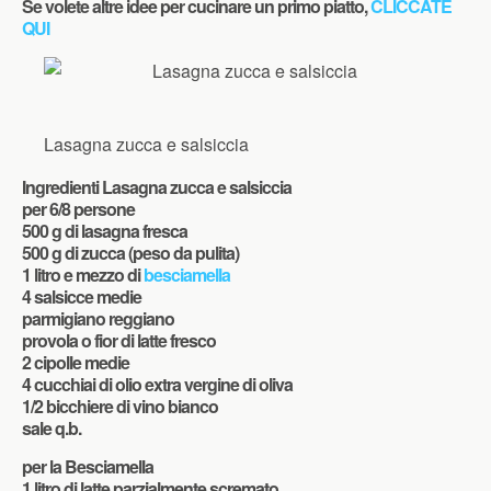
Se volete altre idee per cucinare un primo piatto,
CLICCATE
QUI
Lasagna zucca e salsiccia
Ingredienti Lasagna zucca e salsiccia
per 6/8 persone
500 g di lasagna fresca
500 g di zucca (peso da pulita)
1 litro e mezzo di
besciamella
4 salsicce medie
parmigiano reggiano
provola o fior di latte fresco
2 cipolle medie
4 cucchiai di olio extra vergine di oliva
1/2 bicchiere di vino bianco
sale q.b.
per la Besciamella
1 litro di latte parzialmente scremato