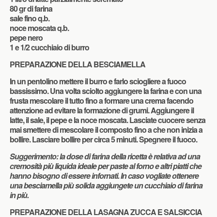
80 gr di farina
sale fino q.b.
noce moscata q.b.
pepe nero
1 e 1/2 cucchiaio di burro
PREPARAZIONE DELLA BESCIAMELLA
In un pentolino mettere il burro e farlo sciogliere a fuoco
bassissimo. Una volta sciolto aggiungere la farina e con una
frusta mescolare il tutto fino a formare una crema facendo
attenzione ad evitare la formazione di grumi.
Aggiungere il
latte, il sale, il pepe e la noce moscata. L
asciate cuocere senza
mai smettere di mescolare il composto fino a che non inizia a
bollire. Lasciare bollire per circa 5 minuti. Spegnere il fuoco.
Suggerimento: la dose di farina della ricetta è relativa ad una
cremosità più liquida ideale per paste al forno e altri piatti che
hanno bisogno di essere infornati. In caso vogliate ottenere
una besciamella più solida aggiungete un cucchiaio di farina
in più.
PREPARAZIONE DELLA LASAGNA ZUCCA E SALSICCIA