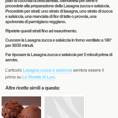
paio di cucchiai di besciamella. Stendetela per bene e
procedete alla preparazione della Lasagna zucca e salsiccia.
Procedete per strati: uno strato di lasagna, uno strato di zucca
e salsiccia, una manciata di fior di latte o provola, una
spolverata di parmigiano reggiano.
Ripetete questi strati fino ad esaurimento.
Cuocere la Lasagna zucca e salsiccia in forno ventilato a 180°
per 30/35 minuti.
Far riposare la Lasagna zucca e salsiccia per 5 minuti prima di
servire.
L’articolo
Lasagna zucca e salsiccia
sembra essere il
primo su
Le Ricette di Luci
.
Altre ricette simili a questa: