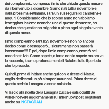
dei compleanni…compreso il mio che chiude questo mese e
dà il benvenuto a dicembre. Siamo nati tutti a novembre e,
dalla prossima settimana, sarà un susseguirsi di candeline e
auguri. Considerando che lo scorso anno non abbiamo
festeggiato insieme neanche una di queste ricorrenze, ho
deciso che quest’anno mi godrò a pieno ogni singolo evento
di questo mese.
Il mio compleanno sarà il 29 novembre e non ho ancora
deciso come lo festeggerò…sicuramente non passerà
inosservato!!!! E poi, dopo il mio compleanno, entrerò nel
mood natalizio. Come sapete, o forse non lo sapete ma ora ve
lo racconto, io amo profondamente il Natale e tutto il periodo
che lo precede.
Quindi, prima di iniziare anche qui con le ricette di Natale,
voglio dedicarmi un pò ai sapori autunnali. Prima ricetta di
questa serie la Lasagna zucca e salsiccia.
Vi lascio alla ricetta della Lasagna zucca e salsiccia!!!! Se
volete ricevere aggiornamenti sui miei nuovi post, seguitemi
anche su
INSTAGRAM