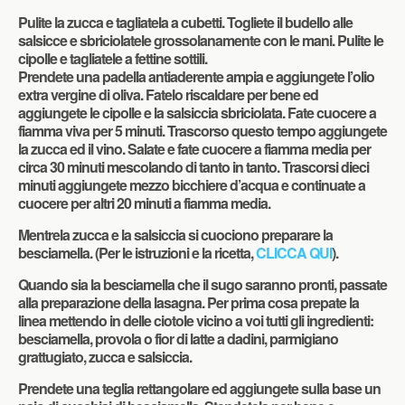
Pulite la zucca e tagliatela a cubetti. Togliete il budello alle
salsicce e sbriciolatele grossolanamente con le mani. Pulite le
cipolle e tagliatele a fettine sottili.
Prendete una padella antiaderente ampia e aggiungete l’olio
extra vergine di oliva. Fatelo riscaldare per bene ed
aggiungete le cipolle e la salsiccia sbriciolata. Fate cuocere a
fiamma viva per 5 minuti. Trascorso questo tempo aggiungete
la zucca ed il vino. Salate e fate cuocere a fiamma media per
circa 30 minuti mescolando di tanto in tanto. Trascorsi dieci
minuti aggiungete mezzo bicchiere d’acqua e continuate a
cuocere per altri 20 minuti a fiamma media.
Mentrela zucca e la salsiccia si cuociono preparare la
besciamella. (Per le istruzioni e la ricetta,
CLICCA QUI
).
Quando sia la besciamella che il sugo saranno pronti, passate
alla preparazione della lasagna. Per prima cosa prepate la
linea mettendo in delle ciotole vicino a voi tutti gli ingredienti:
besciamella, provola o fior di latte a dadini, parmigiano
grattugiato, zucca e salsiccia.
Prendete una teglia rettangolare ed aggiungete sulla base un