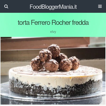
FoodBloggerMania.it
torta Ferrero Rocher fredda
elvy