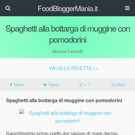
FoodBloggerMania.it
Spaghetti alla bottarga di muggine con
pomodorini
Monica Farinelli
VAI ALLA RICETTA >>
Share
Tweet
+ 1
Mail
Spaghetti alla bottarga di muggine con pomodorini
Saporitissimo primo piatto dal sapore di mare deciso.