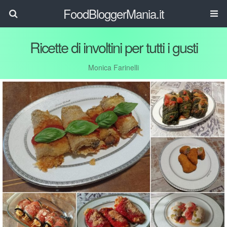
FoodBloggerMania.it
Ricette di involtini per tutti i gusti
Monica Farinelli