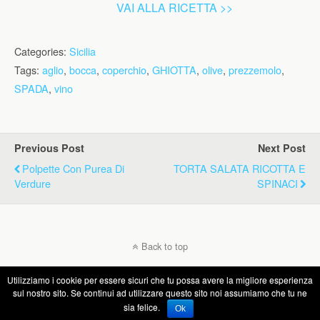
VAI ALLA RICETTA >>
Categories:
Sicilia
Tags:
aglio
,
bocca
,
coperchio
,
GHIOTTA
,
olive
,
prezzemolo
,
SPADA
,
vino
Previous Post
Next Post
Polpette Con Purea Di
TORTA SALATA RICOTTA E
Verdure
SPINACI
Back to top
Utilizziamo i cookie per essere sicuri che tu possa avere la migliore esperienza
Mobile
Desktop
sul nostro sito. Se continui ad utilizzare questo sito noi assumiamo che tu ne
sia felice.
Ok