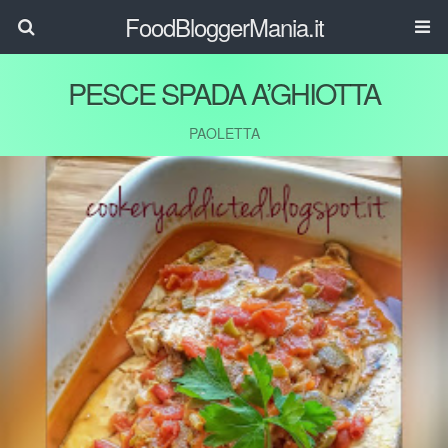
FoodBloggerMania.it
PESCE SPADA A’GHIOTTA
PAOLETTA