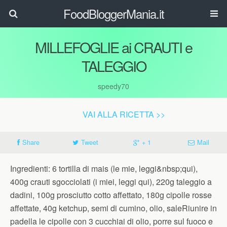
FoodBloggerMania.it
MILLEFOGLIE ai CRAUTI e
TALEGGIO
speedy70
VAI ALLA RICETTA >>
Share
Tweet
+ 1
Mail
Ingredienti: 6 tortilla di mais (le mie, leggi&nbsp;qui),
400g crauti sgocciolati (i miei, leggi qui), 220g taleggio a
dadini, 100g prosciutto cotto affettato, 180g cipolle rosse
affettate, 40g ketchup, semi di cumino, olio, saleRiunire in
padella le cipolle con 3 cucchiai di olio, porre sul fuoco e