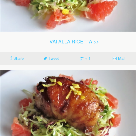
VAI ALLA RICETTA >>
Share
Tweet
+ 1
Mail