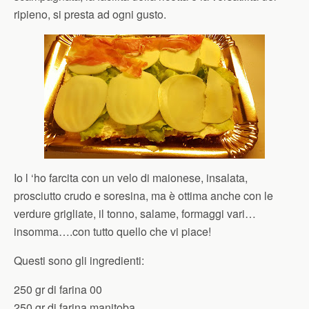
ripieno, si presta ad ogni gusto.
Io l ‘ho farcita con un velo di maionese, insalata,
prosciutto crudo e soresina, ma è ottima anche con le
verdure grigliate, il tonno, salame, formaggi vari…
insomma….con tutto quello che vi piace!
Questi sono gli ingredienti:
250 gr di farina 00
250 gr di farina manitoba