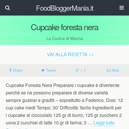
FoodBloggerMania.it
Cupcake foresta nera
La Cucina di Marina
VAI ALLA RICETTA >>
Share
Tweet
+ 1
Mail
Cupcake Foresta Nera Preparare i cupcake è divertente
perchè se ne possono preparare di diverse varietà
sempre gustosi e graditi – soprattutto a Federico. Dosi: 12
cup cake medi Tempo: 30′ Difficoltà: facile Ingredienti per
i cupcake al cioccolato 125 gr di burro; 125 gr zucchero 2
uova 2 cucchiai di latte 10 gr di farina; 3 …
Leggi tutto