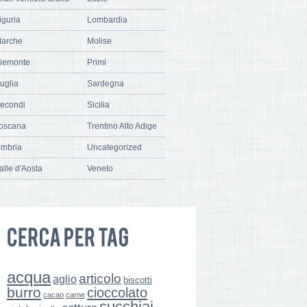
iguria
Lombardia
arche
Molise
iemonte
Primi
uglia
Sardegna
econdi
Sicilia
oscana
Trentino Alto Adige
mbria
Uncategorized
alle d'Aosta
Veneto
acqua
articolo
aglio
biscotti
burro
cioccolato
cacao
carne
cucchiai