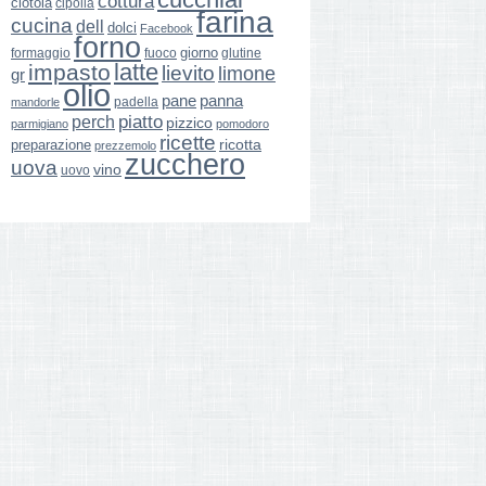
cottura
ciotola
cipolla
farina
cucina
dell
dolci
Facebook
forno
giorno
formaggio
glutine
fuoco
latte
impasto
lievito
limone
gr
olio
pane
panna
padella
mandorle
perch
piatto
pizzico
parmigiano
pomodoro
ricette
ricotta
preparazione
prezzemolo
zucchero
uova
vino
uovo