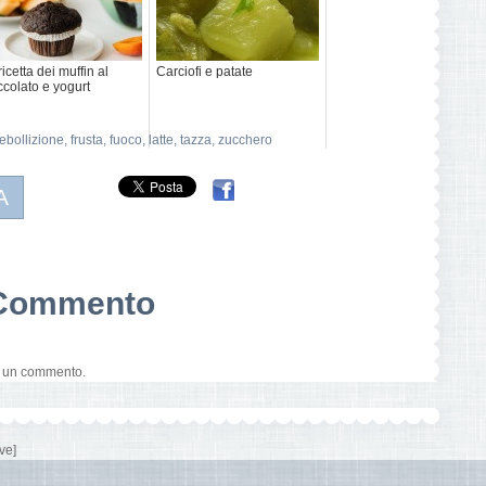
ricetta dei muffin al
Carciofi e patate
ccolato e yogurt
ebollizione
,
frusta
,
fuoco
,
latte
,
tazza
,
zucchero
A
n Commento
e un commento.
ve]