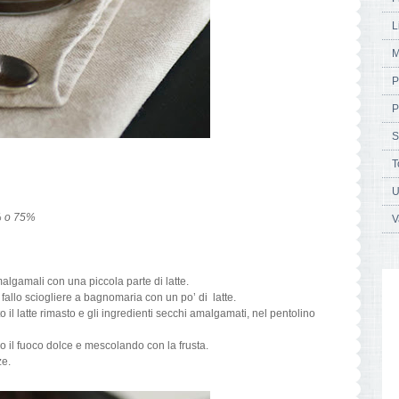
L
M
P
P
S
T
U
 % o 75%
V
algamali con una piccola parte di latte.
e fallo sciogliere a bagnomaria con un po’ di
latte.
o il latte rimasto e gli ingredienti secchi amalgamati, nel pentolino
do il fuoco dolce e mescolando con la frusta.
ze.