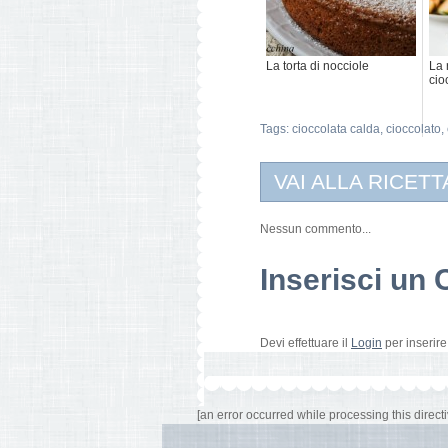
La torta di nocciole
La 
cio
Tags:
cioccolata calda
,
cioccolato
,
VAI ALLA RICETT
Nessun commento...
Inserisci u
Devi effettuare il
Login
per inserir
[an error occurred while processing this directi