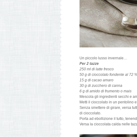
Un piccolo lusso invernale…
Per 2 tazze
250 ml di latte fresco
50 g di cioccolato fondente al 72
15 g di cacao amaro
30 g di zucchero di canna
6 g di amido di frumento o mais
Mescola gli ingredienti secchi e am
Metti il cioccolato in un pentolino 
Senza smettere di girare, versa tutt
di cioccolato.
Porta ad ebollizione il tutto, tenen
Versa la cioccolata calda nelle taz