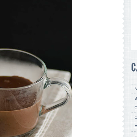
A
B
C
C
E
F