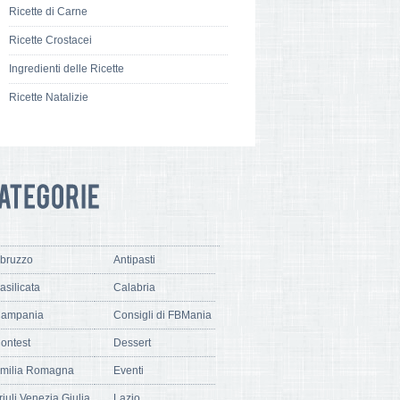
Ricette di Carne
Ricette Crostacei
Ingredienti delle Ricette
Ricette Natalizie
bruzzo
Antipasti
asilicata
Calabria
ampania
Consigli di FBMania
ontest
Dessert
milia Romagna
Eventi
riuli Venezia Giulia
Lazio