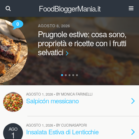
FoodBloggerMania.it
0
AGOSTO 8, 2026
Prugnole estive: cosa sono,
proprietà e ricette con i frutti
selvatici
AGOSTO 1, 2026 • BY MONICA FARINELLI
Salpicón messicano
AGOSTO 1, 2026 • BY CUCINASAPORI
AGO
Insalata Estiva di Lenticchie
1