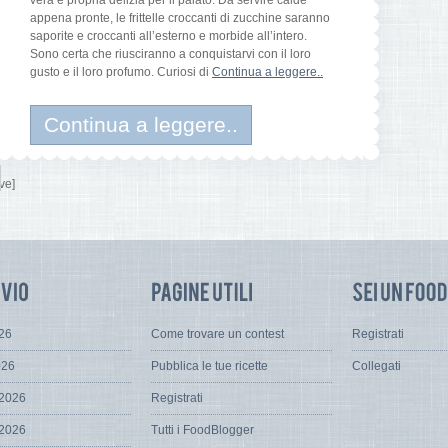
vera e propria delizia per il palato. Da servire calde
appena pronte, le frittelle croccanti di zucchine saranno
saporite e croccanti all’esterno e morbide all’intero.
Sono certa che riusciranno a conquistarvi con il loro
gusto e il loro profumo. Curiosi di
Continua a leggere..
Continua a leggere..
ve]
026
Come trovare un contest
Registrati
026
Pubblica le tue ricette
Collegati
 2026
Registrati
 2026
Tutti i FoodBlogger