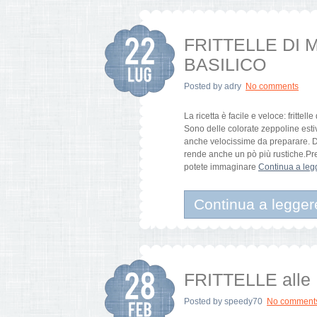
FRITTELLE DI 
BASILICO
Posted by
adry
No comments
La ricetta è facile e veloce: frittel
Sono delle colorate zeppoline esti
anche velocissime da preparare. Da
rende anche un pò più rustiche.Pre
potete immaginare
Continua a leg
Continua a legger
FRITTELLE all
Posted by
speedy70
No comment