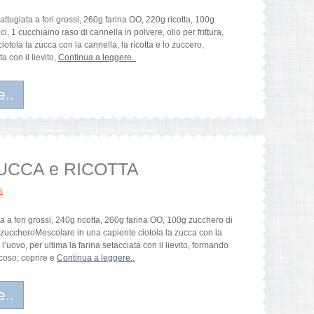
attugiata a fori grossi, 260g farina OO, 220g ricotta, 100g
i, 1 cucchiaino raso di cannella in polvere, olio per frittura,
tola la zucca con la cannella, la ricotta e lo zuccero,
ta con il lievito,
Continua a leggere..
e..
ZUCCA e RICOTTA
s
a a fori grossi, 240g ricotta, 260g farina OO, 100g zucchero di
i, zuccheroMescolare in una capiente ciotola la zucca con la
 l’uovo, per ultima la farina setacciata con il lievito, formando
coso; coprire e
Continua a leggere..
e..