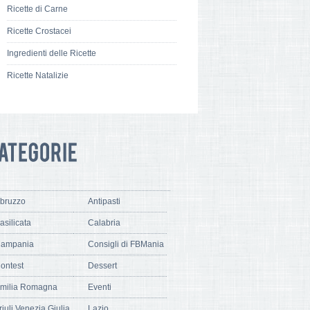
Ricette di Carne
Ricette Crostacei
Ingredienti delle Ricette
Ricette Natalizie
bruzzo
Antipasti
asilicata
Calabria
ampania
Consigli di FBMania
ontest
Dessert
milia Romagna
Eventi
riuli Venezia Giulia
Lazio