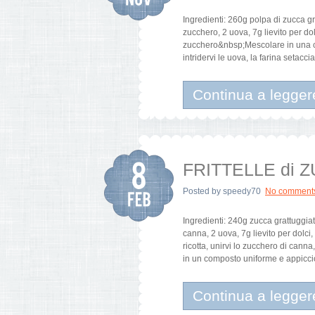
Ingredienti: 260g polpa di zucca gr
zucchero, 2 uova, 7g lievito per dolc
zucchero&nbsp;Mescolare in una cio
intridervi le uova, la farina setaccia
Continua a legger
FRITTELLE di 
Posted by
speedy70
No comment
Ingredienti: 240g zucca grattuggiat
canna, 2 uova, 7g lievito per dolc
ricotta, unirvi lo zucchero di canna,
in un composto uniforme e appicci
Continua a legger