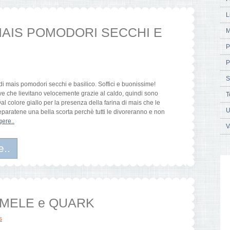
L
MAIS POMODORI SECCHI E
M
P
P
S
le di mais pomodori secchi e basilico. Soffici e buonissime!
ve che lievitano velocemente grazie al caldo, quindi sono
T
l colore giallo per la presenza della farina di mais che le
U
paratene una bella scorta perchè tutti le divoreranno e non
gere..
V
e..
e MELE e QUARK
s