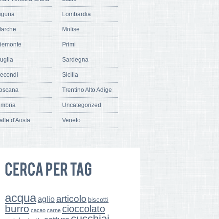
iguria
Lombardia
arche
Molise
iemonte
Primi
uglia
Sardegna
econdi
Sicilia
oscana
Trentino Alto Adige
mbria
Uncategorized
alle d'Aosta
Veneto
acqua
articolo
aglio
biscotti
burro
cioccolato
cacao
carne
cucchiai