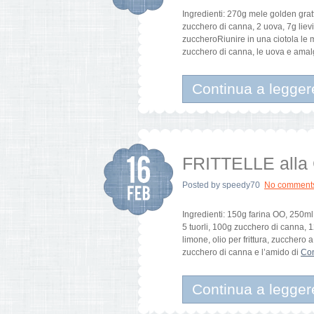
Ingredienti: 270g mele golden grat
zucchero di canna, 2 uova, 7g lievito
zuccheroRiunire in una ciotola le m
zucchero di canna, le uova e amalg
Continua a legger
FRITTELLE all
Posted by
speedy70
No comment
Ingredienti: 150g farina OO, 250ml
5 tuorli, 100g zucchero di canna, 
limone, olio per frittura, zucchero a
zucchero di canna e l’amido di
Con
Continua a legger