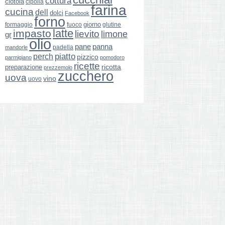
cottura
ciotola
cipolla
farina
cucina
dell
dolci
Facebook
forno
giorno
formaggio
glutine
fuoco
latte
impasto
lievito
limone
gr
olio
pane
panna
padella
mandorle
perch
piatto
pizzico
parmigiano
pomodoro
ricette
ricotta
preparazione
prezzemolo
zucchero
uova
vino
uovo