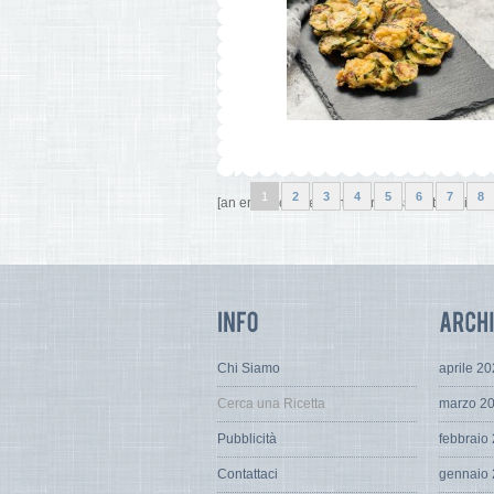
1
2
3
4
5
6
7
8
[an error occurred while processing this directi
Chi Siamo
aprile 2
Cerca una Ricetta
marzo 2
Pubblicità
febbraio
Contattaci
gennaio