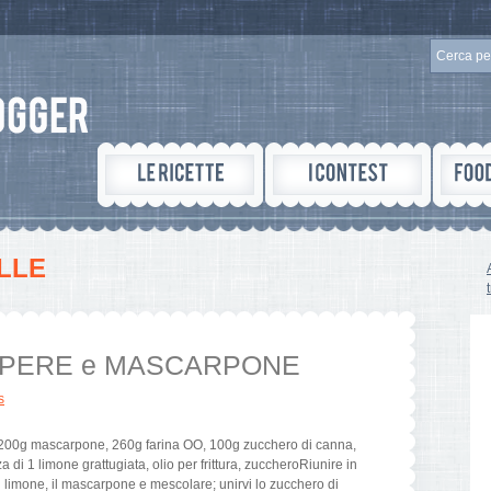
LLE
e PERE e MASCARPONE
s
i, 200g mascarpone, 260g farina OO, 100g zucchero di canna,
za di 1 limone grattugiata, olio per frittura, zuccheroRiunire in
i limone, il mascarpone e mescolare; unirvi lo zucchero di