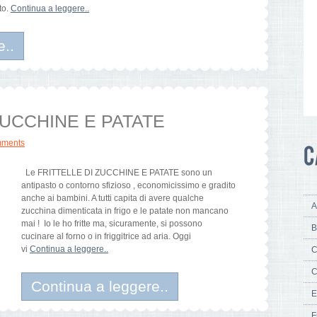
to.
Continua a leggere..
e..
ZUCCHINE E PATATE
mments
Le FRITTELLE DI ZUCCHINE E PATATE sono un
antipasto o contorno sfizioso , economicissimo e gradito
anche ai bambini. A tutti capita di avere qualche
A
zucchina dimenticata in frigo e le patate non mancano
mai ! Io le ho fritte ma, sicuramente, si possono
B
cucinare al forno o in friggitrice ad aria. Oggi
vi
Continua a leggere..
C
C
Continua a leggere..
E
F