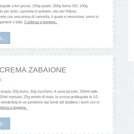
tugiate a fori grossi, 200g quark, 260g farina OO, 100g
 per dolci, cannella in polvere, olio per frittura,
ele con una presa di cannella, il quark e mescolare; unirvi lo
amere il tutto.
Continua a leggere..
e..
a CREMA ZABAIONE
s
 acqua, 50g burro, 30g zucchero, 4 uova piccole, 200ml latte,
120ml marsala, 25g amido di mais, la scorza grattugiata di 1/2
 velo&nbsp;In un pentolino dai bordi alti sbattere i tuorli con lo
tinua a leggere..
e..