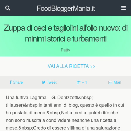
FoodBloggerMania.it
Zuppa di ceci e tagliolini all’olio nuovo: di
minimi storici e turbamenti
Patty
VAI ALLA RICETTA >>
Share
Tweet
+ 1
Mail
Una furtiva Lagrima – G. Donizzetti&nbsp;
(Hauser)&nbsp;In tanti anni di blog, questo è quello in cui
ho postato di meno.&nbsp;Nella media, potrei dire che
non sono riuscita a condividere neanche una ricetta al
mese.&nbsp;Credo di essere vittima di una saturazione