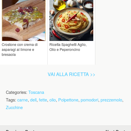
Crostone con crema di
Ricetta Spaghetti Aglio,
asparagi al limone e
Olio e Peperoncino
bresaola
VAI ALLA RICETTA >>
Categories:
Toscana
Tags:
carne
,
dell
,
fette
,
olio
,
Polpettone
,
pomodori
,
prezzemolo
,
Zucchine