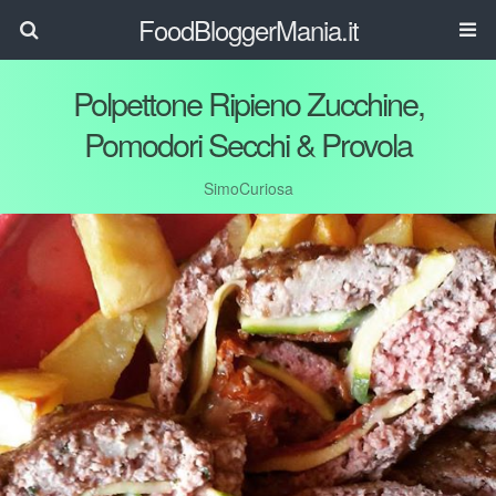
FoodBloggerMania.it
Polpettone Ripieno Zucchine,
Pomodori Secchi & Provola
SimoCuriosa