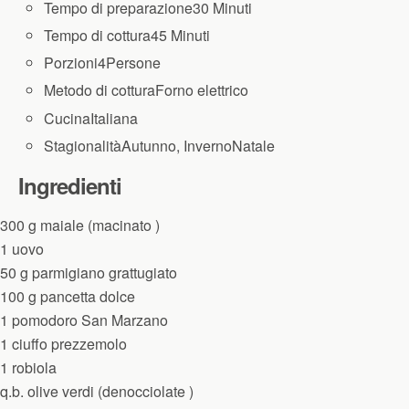
Tempo di preparazione
30 Minuti
Tempo di cottura
45 Minuti
Porzioni
4
Persone
Metodo di cottura
Forno elettrico
Cucina
Italiana
Stagionalità
Autunno, Inverno
Natale
Ingredienti
300
g
maiale
(
macinato
)
1
uovo
50
g
parmigiano grattugiato
100
g
pancetta dolce
1
pomodoro San Marzano
1
ciuffo
prezzemolo
1
robiola
q.b.
olive verdi
(
denocciolate
)